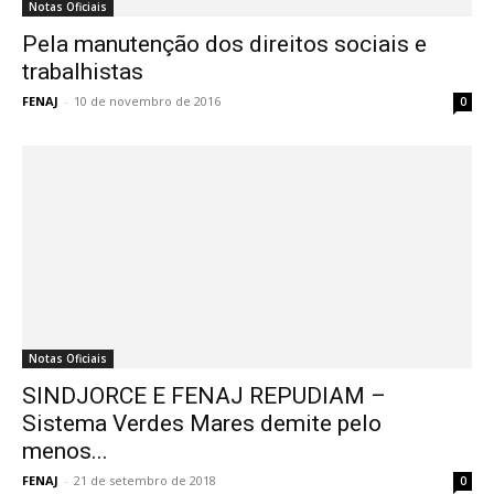
Notas Oficiais
Pela manutenção dos direitos sociais e
trabalhistas
FENAJ
-
10 de novembro de 2016
0
Notas Oficiais
SINDJORCE E FENAJ REPUDIAM –
Sistema Verdes Mares demite pelo
menos...
FENAJ
-
21 de setembro de 2018
0