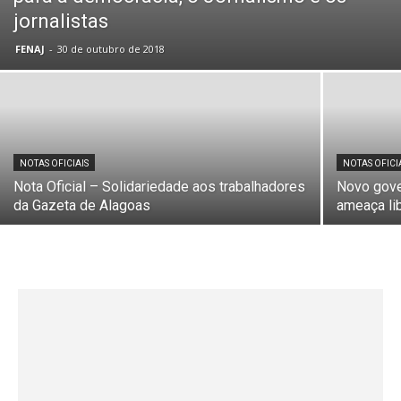
jornalistas
FENAJ
-
30 de outubro de 2018
NOTAS OFICIAIS
NOTAS OFICI
Nota Oficial – Solidariedade aos trabalhadores
Novo gove
da Gazeta de Alagoas
ameaça li