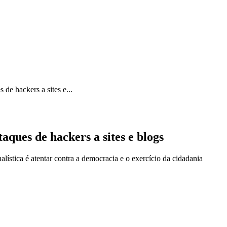
ICA
SINDICATOS
LEGISLAÇÃO
NOTAS OFICIAIS
de hackers a sites e...
aques de hackers a sites e blogs
alística é atentar contra a democracia e o exercício da cidadania