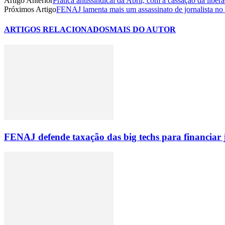
Artigo Anterior
Prática antissindical da Abril, com a cassação da libe
Próximos Artigo
FENAJ lamenta mais um assassinato de jornalista no 
ARTIGOS RELACIONADOS
MAIS DO AUTOR
FENAJ defende taxação das big techs para financiar 