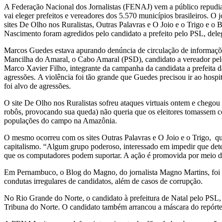
A Federação Nacional dos Jornalistas (FENAJ) vem a público repudiar t
vai eleger prefeitos e vereadores dos 5.570 municípios brasileiros. O
sites De Olho nos Ruralistas, Outras Palavras e O Joio e o Trigo e o 
Nascimento foram agredidos pelo candidato a prefeito pelo PSL, del
Marcos Guedes estava apurando denúncia de circulação de informações
Mancilha do Amaral, o Cabo Amaral (PSD), candidato a vereador pelo 
Marco Xavier Filho, integrante da campanha da candidata a prefeita d
agressões. A violência foi tão grande que Guedes precisou ir ao hos
foi alvo de agressões.
O site De Olho nos Ruralistas sofreu ataques virtuais ontem e chegou a
robôs, provocando sua queda) não queria que os eleitores tomassem co
populações do campo na Amazônia.
O mesmo ocorreu com os sites Outras Palavras e O Joio e o Trigo, q
capitalismo. “Algum grupo poderoso, interessado em impedir que dete
que os computadores podem suportar. A ação é promovida por meio de 
Em Pernambuco, o Blog do Magno, do jornalista Magno Martins, foi alv
condutas irregulares de candidatos, além de casos de corrupção.
No Rio Grande do Norte, o candidato à prefeitura de Natal pelo PSL, d
Tribuna do Norte. O candidato também arrancou a máscara do repórter