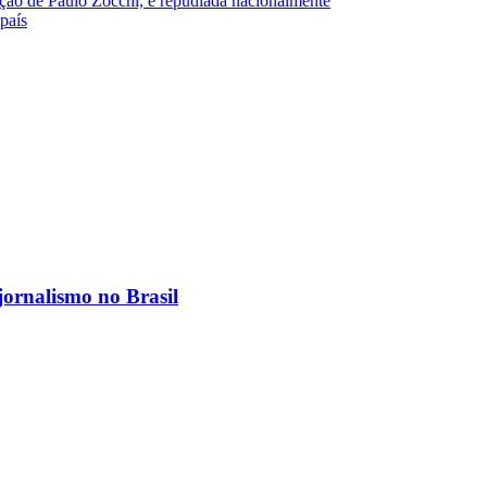
ração de Paulo Zocchi, é repudiada nacionalmente
país
jornalismo no Brasil