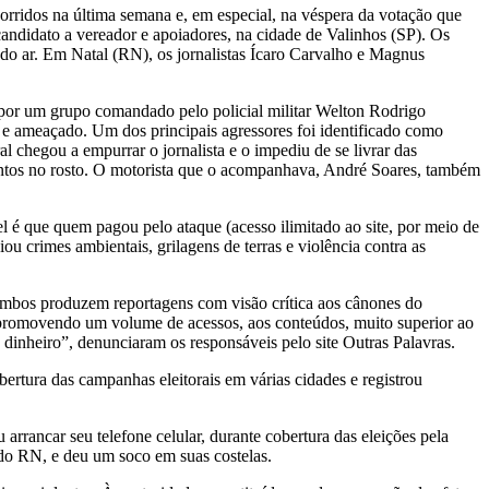
ocorridos na última semana e, em especial, na véspera da votação que
candidato a vereador e apoiadores, na cidade de Valinhos (SP). Os
s do ar. Em Natal (RN), os jornalistas Ícaro Carvalho e Magnus
 por um grupo comandado pelo policial militar Welton Rodrigo
 e ameaçado. Um dos principais agressores foi identificado como
 chegou a empurrar o jornalista e o impediu de se livrar das
mentos no rosto. O motorista que o acompanhava, André Soares, também
vel é que quem pagou pelo ataque (acesso ilimitado ao site, por meio de
 crimes ambientais, grilagens de terras e violência contra as
Ambos produzem reportagens com visão crítica aos cânones do
r promovendo um volume de acessos, aos conteúdos, muito superior ao
dinheiro”, denunciaram os responsáveis pelo site Outras Palavras.
ertura das campanhas eleitorais em várias cidades e registrou
rrancar seu telefone celular, durante cobertura das eleições pela
 do RN, e deu um soco em suas costelas.