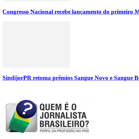
Congresso Nacional recebe lançamento do primeiro M
SindijorPR retoma prêmios Sangue Novo e Sangue Bo