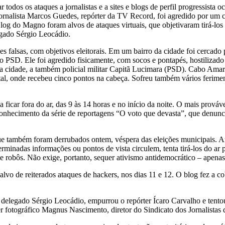
odos os ataques a jornalistas e a sites e blogs de perfil progressista 
 jornalista Marcos Guedes, repórter da TV Record, foi agredido por um 
Blog do Magno foram alvos de ataques virtuais, que objetivaram tirá-lo
egado Sérgio Leocádio.
 falsas, com objetivos eleitorais. Em um bairro da cidade foi cercado
PSD. Ele foi agredido fisicamente, com socos e pontapés, hostilizado
a cidade, a também policial militar Capitã Lucimara (PSD). Cabo Amaral
pital, onde recebeu cinco pontos na cabeça. Sofreu também vários feri
 ficar fora do ar, das 9 às 14 horas e no início da noite. O mais prová
nhecimento da série de reportagens “O voto que devasta”, que denunciou
ue também foram derrubados ontem, véspera das eleições municipais. 
rminadas informações ou pontos de vista circulem, tenta tirá-los do a
robôs. Não exige, portanto, sequer ativismo antidemocrático – apenas 
o de reiterados ataques de hackers, nos dias 11 e 12. O blog fez a cob
elegado Sérgio Leocádio, empurrou o repórter Ícaro Carvalho e tentou a
 fotográfico Magnus Nascimento, diretor do Sindicato dos Jornalistas