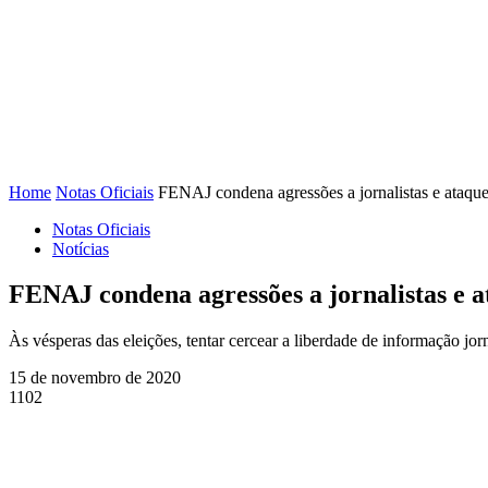
FENAJ
DIRETORIA
COMISSÃO NACIONAL DE ÉT
Home
Notas Oficiais
FENAJ condena agressões a jornalistas e ataques 
Notas Oficiais
Notícias
FENAJ condena agressões a jornalistas e at
Às vésperas das eleições, tentar cercear a liberdade de informação jorn
15 de novembro de 2020
1102