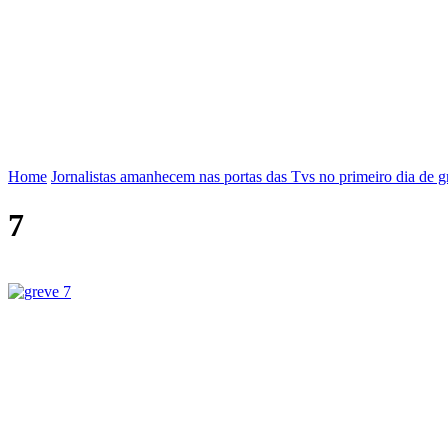
FENAJ
DIRETORIA
COMISSÃO NACIONAL DE ÉT
Home
Jornalistas amanhecem nas portas das Tvs no primeiro dia de 
7