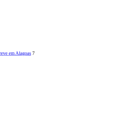
ICA
SINDICATOS
LEGISLAÇÃO
NOTAS OFICIAIS
greve em Alagoas
7