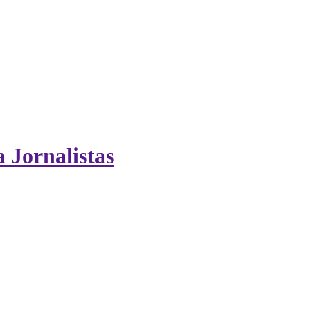
ICA
SINDICATOS
LEGISLAÇÃO
NOTAS OFICIAIS
 Jornalistas