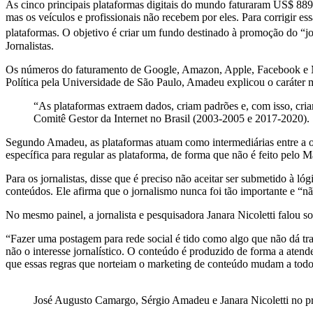
As cinco principais plataformas digitais do mundo faturaram US$ 889 
mas os veículos e profissionais não recebem por eles. Para corrigir e
plataformas. O objetivo é criar um fundo destinado à promoção do “jo
Jornalistas.
Os números do faturamento de Google, Amazon, Apple, Facebook e Mic
Política pela Universidade de São Paulo, Amadeu explicou o caráter 
“As plataformas extraem dados, criam padrões e, com isso, cr
Comitê Gestor da Internet no Brasil (2003-2005 e 2017-2020).
Segundo Amadeu, as plataformas atuam como intermediárias entre a ofe
específica para regular as plataforma, de forma que não é feito pelo Ma
Para os jornalistas, disse que é preciso não aceitar ser submetido à
conteúdos. Ele afirma que o jornalismo nunca foi tão importante e “nã
No mesmo painel, a jornalista e pesquisadora Janara Nicoletti falou so
“Fazer uma postagem para rede social é tido como algo que não dá tra
não o interesse jornalístico. O conteúdo é produzido de forma a atend
que essas regras que norteiam o marketing de conteúdo mudam a todo
José Augusto Camargo, Sérgio Amadeu e Janara Nicoletti no pr