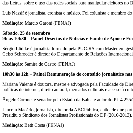
das Letras, sobre o uso das redes sociais para manipular eleitores no 
Luís Nassif é jornalista, cronista e músico. Foi colunista e membro 
Mediação:
Márcio Garoni (FENAJ)
Sábado, 25 de setembro
9h às 10h30
–
Painel Desertos de Notícias e Fundo de Apoio e F
Sérgio Lüdtke é jornalista formado pela PUC-RS com Master em gestã
Celso Schroeder é diretor do Departamento de Relações Internacionai
Mediação
: Samira de Castro (FENAJ)
10h30 às 12h
–
Painel Remuneração de conteúdo jornalístico nas
Mariana Valente é doutora, mestre e advogada pela Faculdade de Dire
políticas de internet, direito autoral, mercados culturais e acesso à cu
Ângelo Coronel é senador pelo Estado da Bahia e autor do PL 4.255/20
Lincoln Macário, jornalista, diretor da ABCPública, entidade que par
Presidiu o Sindicato dos Jornalistas Profissionais do DF (2010-2013
Mediação
: Beth Costa (FENAJ)