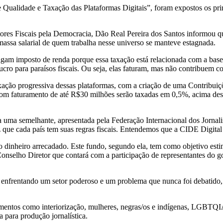
 Qualidade e Taxação das Plataformas Digitais”, foram expostos os pr
itores Fiscais pela Democracia, Dão Real Pereira dos Santos informou 
ssa salarial de quem trabalha nesse universo se manteve estagnada.
gam imposto de renda porque essa taxação está relacionada com a base
ucro para paraísos fiscais. Ou seja, elas faturam, mas não contribuem c
axação progressiva dessas plataformas, com a criação de uma Contribu
com faturamento de até R$30 milhões serão taxadas em 0,5%, acima de
a uma semelhante, apresentada pela Federação Internacional dos Jorna
z que cada país tem suas regras fiscais. Entendemos que a CIDE Digital 
dinheiro arrecadado. Este fundo, segundo ela, tem como objetivo esti
onselho Diretor que contará com a participação de representantes do go
enfrentando um setor poderoso e um problema que nunca foi debatido, 
mentos como interiorização, mulheres, negras/os e indígenas, LGBTQIA+
 para produção jornalística.