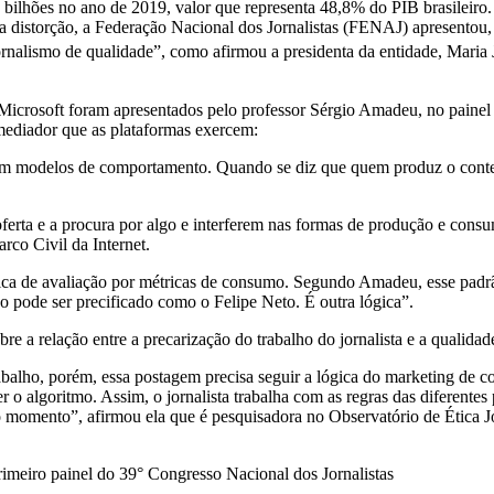
bilhões no ano de 2019, valor que representa 48,8% do PIB brasileiro. 
ssa distorção, a Federação Nacional dos Jornalistas (FENAJ) apresentou
rnalismo de qualidade”, como afirmou a presidenta da entidade, Maria 
rosoft foram apresentados pelo professor Sérgio Amadeu, no painel “
mediador que as plataformas exercem:
iam modelos de comportamento. Quando se diz que quem produz o conteú
rta e a procura por algo e interferem nas formas de produção e consumo
rco Civil da Internet.
 lógica de avaliação por métricas de consumo. Segundo Amadeu, esse pad
o pode ser precificado como o Felipe Neto. É outra lógica”.
bre a relação entre a precarização do trabalho do jornalista e a qualida
balho, porém, essa postagem precisa seguir a lógica do marketing de c
er o algoritmo. Assim, o jornalista trabalha com as regras das diferent
 momento”, afirmou ela que é pesquisadora no Observatório de Ética J
imeiro painel do 39° Congresso Nacional dos Jornalistas