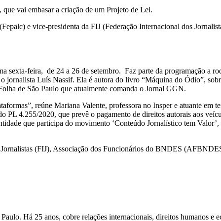
 que vai embasar a criação de um Projeto de Lei.
Fepalc) e vice-presidenta da FIJ (Federação Internacional dos Jornalist
ma sexta-feira, de 24 a 26 de setembro. Faz parte da programação a ro
 jornalista Luís Nassif. Ela é autora do livro “Máquina do Ódio”, sobre
a Folha de São Paulo que atualmente comanda o Jornal GGN.
formas”, reúne Mariana Valente, professora no Insper e atuante em temas
o PL 4.255/2020, que prevê o pagamento de direitos autorais aos veícul
entidade que participa do movimento ‘Conteúdo Jornalístico tem Valor’
os Jornalistas (FIJ), Associação dos Funcionários do BNDES (AFBNDES
ão Paulo. Há 25 anos, cobre relações internacionais, direitos humanos 