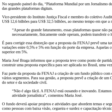
No segundo painel do dia, “Plataforma Mundial por um Jornalismo de
das grandes plataformas digitais.
Vice-presidente do Instituto Justiça Fiscal e membro do coletivo Aud
US$ 12,6 bilhões para US$ 32,5 bilhões, ao mesmo tempo em que a ma
“Apesar do grande faturamento, essas plataformas quase não pa
necessariamente, fisicamente onde operam, podem transferir o l
É para corrigir essa distorção que a proposta da FENAJ prevê uma t
variações entre 0,5% e 5% em função do porte da empresa. Aquelas 
superior em 5%.
Maria José Braga informou que a proposta teve como ponto de partid
construir uma proposta específica para ser aplicada no Brasil, uma ve
Faz parte da proposta da FENAJ a criação de um fundo público com o 
vários segmentos. Para sua gestão, a proposta prevê a criação de um C
do setor e da sociedade civil.
“Não é algo fácil. A FENAJ está ousando e inovando. Estamos 
atividade jornalística”, comentou Maria José.
O fundo deverá apoiar projetos e atividades que abordem temas e seg
como pessoas com baixa visão, cegueira e surdez e capacitação técnica