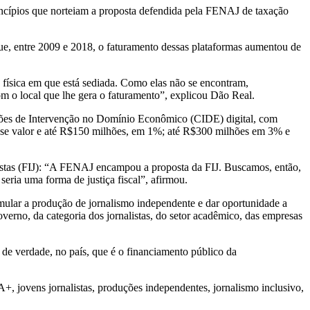
incípios que norteiam a proposta defendida pela FENAJ de taxação
que, entre 2009 e 2018, o faturamento dessas plataformas aumentou de
 física em que está sediada. Como elas não se encontram,
om o local que lhe gera o faturamento”, explicou Dão Real.
ições de Intervenção no Domínio Econômico (CIDE) digital, com
sse valor e até R$150 milhões, em 1%; até R$300 milhões em 3% e
listas (FIJ): “A FENAJ encampou a proposta da FIJ. Buscamos, então,
seria uma forma de justiça fiscal”, afirmou.
mular a produção de jornalismo independente e dar oportunidade a
verno, da categoria dos jornalistas, do setor acadêmico, das empresas
de verdade, no país, que é o financiamento público da
, jovens jornalistas, produções independentes, jornalismo inclusivo,