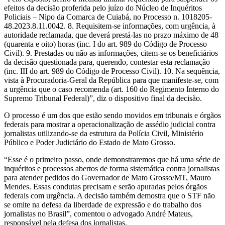
efeitos da decisão proferida pelo juízo do Núcleo de Inquéritos
Policiais – Nipo da Comarca de Cuiabá, no Processo n. 1018205-
48.2023.8.11.0042. 8. Requisitem-se informações, com urgência, à
autoridade reclamada, que deverá prestá-las no prazo máximo de 48
(quarenta e oito) horas (inc. I do art. 989 do Código de Processo
Civil). 9. Prestadas ou não as informações, citem-se os beneficiários
da decisão questionada para, querendo, contestar esta reclamação
(inc. III do art. 989 do Código de Processo Civil). 10. Na sequência,
vista à Procuradoria-Geral da República para que manifeste-se, com
a urgência que o caso recomenda (art. 160 do Regimento Interno do
Supremo Tribunal Federal)”, diz o dispositivo final da decisão.
O processo é um dos que estão sendo movidos em tribunais e órgãos
federais para mostrar a operacionalização de assédio judicial contra
jornalistas utilizando-se da estrutura da Polícia Civil, Ministério
Público e Poder Judiciário do Estado de Mato Grosso.
“Esse é o primeiro passo, onde demonstraremos que há uma série de
inquéritos e processos abertos de forma sistemática contra jornalistas
para atender pedidos do Governador de Mato Grosso/MT, Mauro
Mendes. Essas condutas precisam e serão apuradas pelos órgãos
federais com urgência. A decisão também demostra que o STF não
se omite na defesa da liberdade de expressão e do trabalho dos
jornalistas no Brasil”, comentou o advogado André Mateus,
responsável pela defesa dos jornalistas.