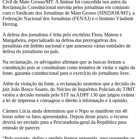
Civil de Mato Grosso/MT. A liminar foi concedida nos autos da
Reclamação Constitucional movida pelos jornalistas em conjunto
com o Sindicato dos Jornalistas de Mato Grosso (SINDJOR/MT), a
Federação Nacional dos Jornalistas (FENAJ) e o Instituto Vladimir
Herzog.
A defesa dos jornalistas é feita pelo escritório Flora, Mateus e
Mangabeira, especializado na defesa das prerrogativas dos
jornalistas em âmbito nacional e que assessora várias entidades de
defesa do jornalismo no país.
Na reclamação, os advogados afirmam que as buscas feriram a
constituição pois se constituíram como tentativa de violar o sigilo da
fonte, garantia constitucional para o exercício do jornalismo livre.
Além da violação da fonte, a reclamação sustentou que a decisão do
juiz João Bosco Soares, do Núcleo de Inquéritos Policiais do TJMT
violou a decisão tomada pelo STF na ADPF 130 que julgou extinta
a lei de imprensa e consagrou o direito à informação e à opinião.
Cármen Lúcia ainda determinou que o Nipo se manifeste em 48
horas sobre os fatos apresentados. Depois desse prazo, o recurso
deverá ser enviado para a Procuradoria-geral da República para
emissão de parecer.
“Pelo exposto, defiro a medida liminar requerida, para suspender os