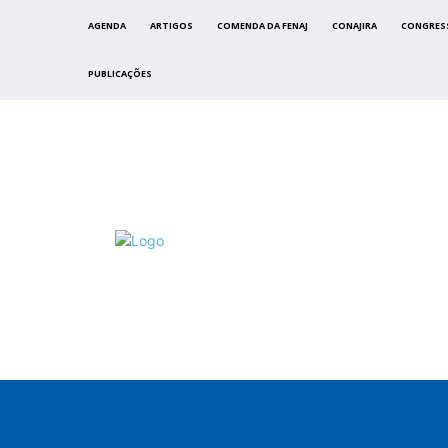
AGENDA
ARTIGOS
COMENDA DA FENAJ
CONAJIRA
CONGRES
PUBLICAÇÕES
FENAJ
DIRETORIA
COMISSÃO NACIONAL DE ÉTI