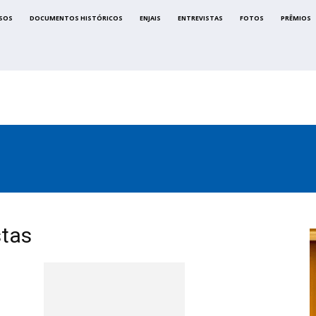
SOS
DOCUMENTOS HISTÓRICOS
ENJAIS
ENTREVISTAS
FOTOS
PRÊMIOS
CA
SINDICATOS
LEGISLAÇÃO
NOTAS OFICIAIS
stas