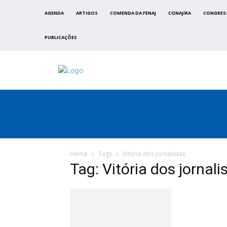
AGENDA
ARTIGOS
COMENDA DA FENAJ
CONAJIRA
CONGRES
PUBLICAÇÕES
FENAJ
DIRETORIA
COMISSÃO NACIONAL DE ÉTI
Home
Tags
Vitória dos jornalistas
Tag: Vitória dos jornali