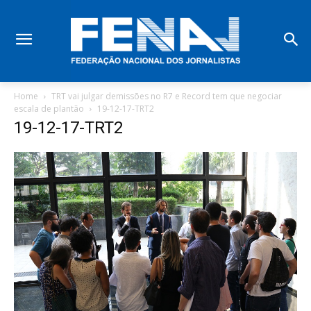
Home
TRT vai julgar demissões no R7 e Record tem que negociar
escala de plantão
19-12-17-TRT2
19-12-17-TRT2