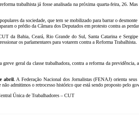
a reforma trabalhista já fosse analisada na próxima quarta-feira, 26.
s populares da sociedade, que tem se mobilizado para barrar o desmont
 ocuparam o prédio da Câmara dos Deputados em protesto contra as perdas 
CUT da Bahia, Ceará, Rio Grande do Sul, Santa Catarina e Sergipe 
ressionar os parlamentares para votarem contra a Reforma Trabalhista.
a greve geral da classe trabalhadora, contra a reforma da previdência, a
e abril
. A Federação Nacional dos Jornalistas (FENAJ) orienta seus 
e não admitimos o retrocesso histórico que está sendo proposto pelo g
Central Única de Trabalhadores – CUT