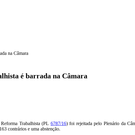
ICA
SINDICATOS
LEGISLAÇÃO
NOTAS OFICIAIS
rrada na Câmara
lhista é barrada na Câmara
a Reforma Trabalhista (PL
6787/16
) foi rejeitada pelo Plenário da Câ
163 contrários e uma abstenção.