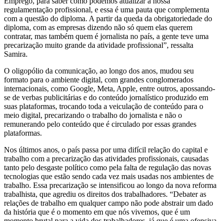
Emprego, para saber como podemos atualizar a nossa
regulamentação profissional, e essa é uma pauta que complementa
com a questão do diploma. A partir da queda da obrigatoriedade do
diploma, com as empresas dizendo não só quem elas querem
contratar, mas também quem é jornalista no país, a gente teve uma
precarização muito grande da atividade profissional”, ressalta
Samira.
O oligopólio da comunicação, ao longo dos anos, mudou seu
formato para o ambiente digital, com grandes conglomerados
internacionais, como Google, Meta, Apple, entre outros, apossando-
se de verbas publicitárias e do conteúdo jornalístico produzido em
suas plataformas, trocando toda a veiculação de conteúdo para o
meio digital, precarizando o trabalho do jornalista e não o
remunerando pelo conteúdo que é circulado por essas grandes
plataformas.
Nos últimos anos, o país passa por uma difícil relação do capital e
trabalho com a precarização das atividades profissionais, causadas
tanto pelo desgaste político como pela falta de regulação das novas
tecnologias que estão sendo cada vez mais usadas nos ambientes de
trabalho. Essa precarização se intensificou ao longo da nova reforma
trabalhista, que agrediu os direitos dos trabalhadores. “Debater as
relações de trabalho em qualquer campo não pode abstrair um dado
da história que é o momento em que nós vivemos, que é um
momento brutal para a vida dos trabalhadores, já que é uma ofensiva