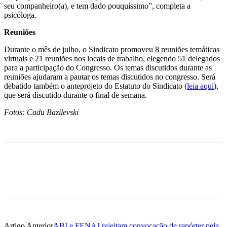
seu companheiro(a), e tem dado pouquíssimo”, completa a
psicóloga.
Reuniões
Durante o mês de julho, o Sindicato promoveu 8 reuniões temáticas
virtuais e 21 reuniões nos locais de trabalho, elegendo 51 delegados
para a participação do Congresso. Os temas discutidos durante as
reuniões ajudaram a pautar os temas discutidos no congresso. Será
debatido também o anteprojeto do Estatuto do Sindicato (
leia aqui
),
que será discutido durante o final de semana.
Fotos: Cadu Bazilevski
Artigo Anterior
ABI e FENAJ rejeitam convocação de repórter pela