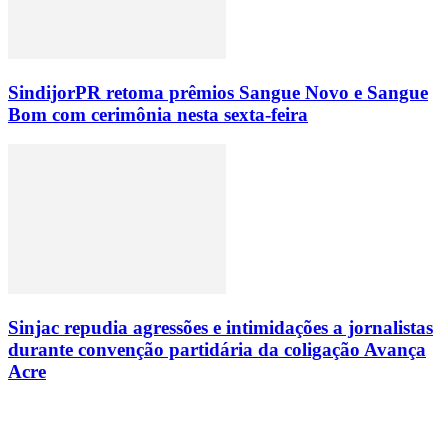
SindijorPR retoma prêmios Sangue Novo e Sangue
Bom com cerimônia nesta sexta-feira
Sinjac repudia agressões e intimidações a jornalistas
durante convenção partidária da coligação Avança
Acre