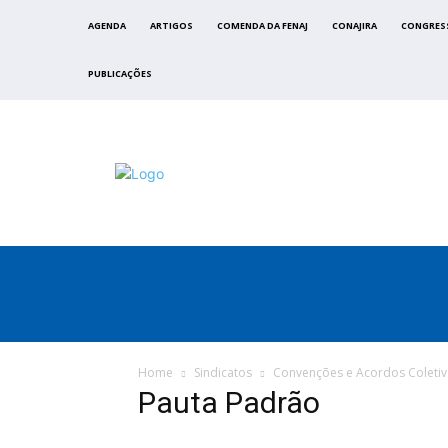
AGENDA
ARTIGOS
COMENDA DA FENAJ
CONAJIRA
CONGRES
PUBLICAÇÕES
FENAJ
DIRETORIA
COMISSÃO NACIONAL DE ÉTI
Home
Sindicatos
Convenções e Acordos Coleti
Pauta Padrão