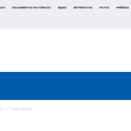
SOS
DOCUMENTOS HISTÓRICOS
ENJAIS
ENTREVISTAS
FOTOS
PRÊMIOS
CA
SINDICATOS
LEGISLAÇÃO
NOTAS OFICIAIS
vos
Pauta Padrão