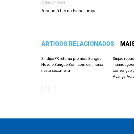
Artigo Anterior
Ataque à Lei da Ficha Limpa
ARTIGOS RELACIONADOS
MAI
SindijorPR retoma prêmios Sangue
Sinjac repu
Novo e Sangue Bom com cerimônia
intimidações
nesta sexta-feira
convenção p
Avança Acr