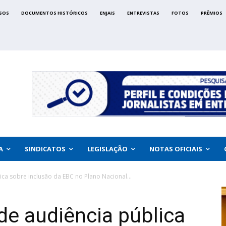
SOS
DOCUMENTOS HISTÓRICOS
ENJAIS
ENTREVISTAS
FOTOS
PRÊMIOS
A
SINDICATOS
LEGISLAÇÃO
NOTAS OFICIAIS
ica sobre inclusão da EBC no Plano Nacional...
de audiência pública