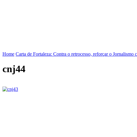
FENAJ
DIRETORIA
COMISSÃO NACIONAL DE ÉT
Home
Carta de Fortaleza: Contra o retrocesso, reforçar o Jornalismo
cnj44