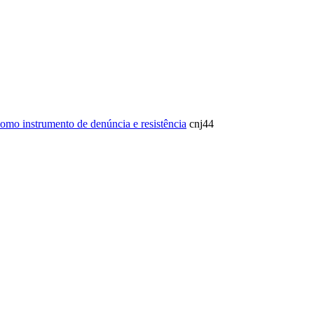
ICA
SINDICATOS
LEGISLAÇÃO
NOTAS OFICIAIS
 como instrumento de denúncia e resistência
cnj44