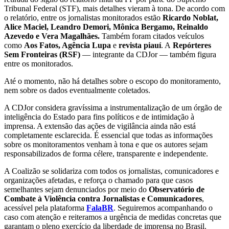
Tribunal Federal (STF), mais detalhes vieram à tona. De acordo com
o relatório, entre os jornalistas monitorados estão
Ricardo Noblat,
Alice Maciel, Leandro Demori, Mônica Bergamo, Reinaldo
Azevedo e Vera Magalhães
.
Também foram citados veículos
como
Aos Fatos, Agência Lupa
e
revista piauí
. A
Repórteres
Sem Fronteiras (RSF)
— integrante da CDJor — também figura
entre os monitorados.
Até o momento, não há detalhes sobre o escopo do monitoramento,
nem sobre os dados eventualmente coletados.
A CDJor considera gravíssima a instrumentalização de um órgão de
inteligência do Estado para fins políticos e de intimidação à
imprensa. A extensão das ações de vigilância ainda não está
completamente esclarecida. É essencial que todas as informações
sobre os monitoramentos venham à tona e que os autores sejam
responsabilizados de forma célere, transparente e independente.
A Coalizão se solidariza com todos os jornalistas, comunicadores e
organizações afetadas, e reforça o chamado para que casos
semelhantes sejam denunciados por meio do
Observatório de
Combate à Violência contra Jornalistas e Comunicadores
,
acessível pela plataforma
FalaBR
. Seguiremos acompanhando o
caso com atenção e reiteramos a urgência de medidas concretas que
garantam o pleno exercício da liberdade de imprensa no Brasil.