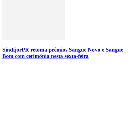
SindijorPR retoma prêmios Sangue Novo e Sangue
Bom com cerimônia nesta sexta-feira