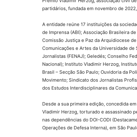
Prêmio Vladimir Herzog, associação civil de 
partidários, fundada em novembro de 2022,
A entidade reúne 17 instituições da sociedad
de Imprensa (ABI); Associação Brasileira de 
Comissão Justiça e Paz da Arquidiocese de
Comunicações e Artes da Universidade de 
Jornalistas (FENAJ); Geledés; Conselho Fe
Nacional); Instituto Vladimir Herzog, Insti
Brasil – Secção São Paulo; Ouvidoria da Pol
Movimento; Sindicato dos Jornalistas Profi
dos Estudos Interdisciplinares da Comunicaç
Desde a sua primeira edição, concedida em 1
Vladimir Herzog, torturado e assassinado pel
nas dependências do DOI-CODI (Destacame
Operações de Defesa Interna), em São Paul