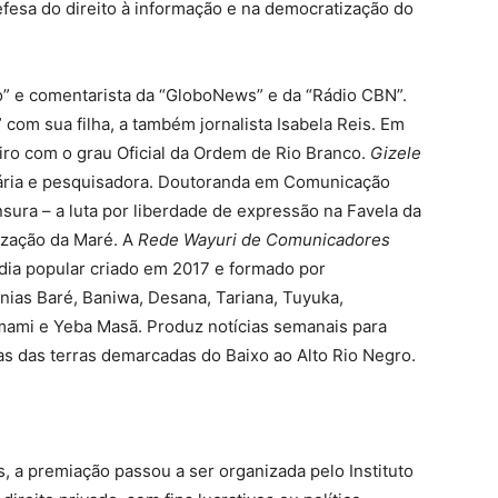
efesa do direito à informação e na democratização do
bo” e comentarista da “GloboNews” e da “Rádio CBN”.
com sua filha, a também jornalista Isabela Reis. Em
iro com o grau Oficial da Ordem de Rio Branco.
Gizele
tária e pesquisadora. Doutoranda em Comunicação
ensura – a luta por liberdade de expressão na Favela da
ização da Maré. A
Rede Wayuri de Comunicadores
dia popular criado em 2017 e formado por
as Baré, Baniwa, Desana, Tariana, Tuyuka,
mami e Yeba Masã. Produz notícias semanais para
as das terras demarcadas do Baixo ao Alto Rio Negro.
, a premiação passou a ser organizada pelo Instituto