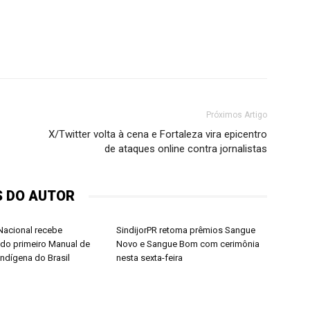
Próximos Artigo
X/Twitter volta à cena e Fortaleza vira epicentro
de ataques online contra jornalistas
S DO AUTOR
acional recebe
SindijorPR retoma prêmios Sangue
do primeiro Manual de
Novo e Sangue Bom com cerimônia
Indígena do Brasil
nesta sexta-feira