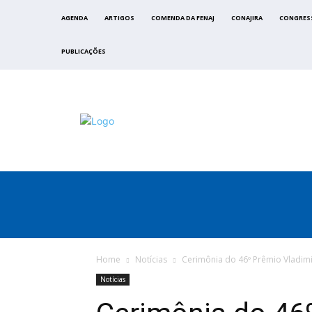
AGENDA
ARTIGOS
COMENDA DA FENAJ
CONAJIRA
CONGRES
PUBLICAÇÕES
FENAJ
DIRETORIA
COMISSÃO NACIONAL DE ÉTI
Home
Notícias
Cerimônia do 46º Prêmio Vladimir
Notícias