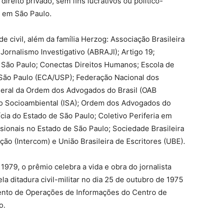
direito privado, sem fins lucrativos ou político-
 em São Paulo.
e civil, além da família Herzog: Associação Brasileira
Jornalismo Investigativo (ABRAJI); Artigo 19;
 São Paulo; Conectas Direitos Humanos; Escola de
São Paulo (ECA/USP); Federação Nacional dos
deral da Ordem dos Advogados do Brasil (OAB
tuto Socioambiental (ISA); Ordem dos Advogados do
ícia do Estado de São Paulo; Coletivo Periferia em
ssionais no Estado de São Paulo; Sociedade Brasileira
ão (Intercom) e União Brasileira de Escritores (UBE).
979, o prêmio celebra a vida e obra do jornalista
a ditadura civil-militar no dia 25 de outubro de 1975
nto de Operações de Informações do Centro de
o.