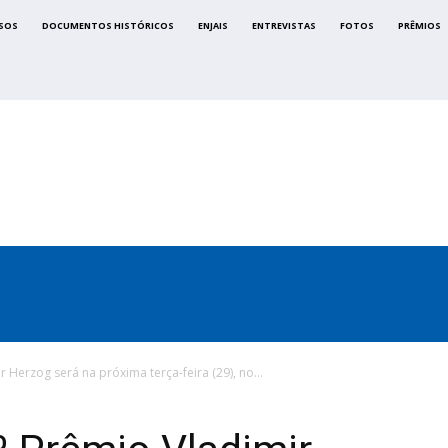
SOS
DOCUMENTOS HISTÓRICOS
ENJAIS
ENTREVISTAS
FOTOS
PRÊMIOS
CA
SINDICATOS
LEGISLAÇÃO
NOTAS OFICIAIS
 Herzog será na próxima terça-feira (29), no...