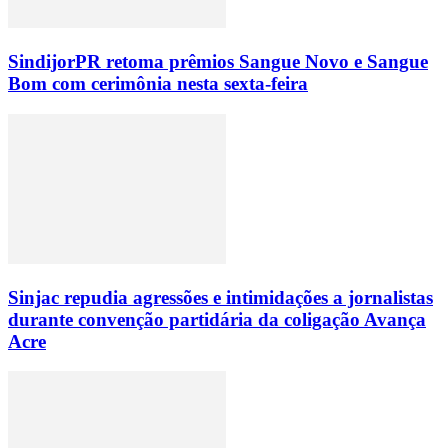
SindijorPR retoma prêmios Sangue Novo e Sangue
Bom com cerimônia nesta sexta-feira
Sinjac repudia agressões e intimidações a jornalistas
durante convenção partidária da coligação Avança
Acre