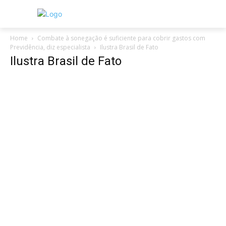
Home
Combate à sonegação é suficiente para cobrir gastos com
Previdência, diz especialista
Ilustra Brasil de Fato
Ilustra Brasil de Fato