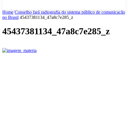
Home
Conselho fará radiografia do sistema público de comunicação
no Brasil
45437381134_47a8c7e285_z
45437381134_47a8c7e285_z