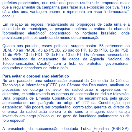
prefeitos-proprietários, que este ano podem usufruir de temporada maior
que a regulamentar da campanha para fazer sua exposição positiva. “Isso
dá a eles uma vantagem enorme e representa um risco à democracia”,
conclui.
Em relação às regiões, relativizando as proporções de cada uma e a
densidade de municípios, a pesquisa confirma a prática do chamado
“coronelismo eletrônico” concentrado no nordeste brasileiro, onde
prevalecem políticos controlando meios de comunicação.
Quanto aos partidos, esses políticos surgem assim: 58 pertencem ao
DEM, 48 ao PMDB, 43 ao PSDB, 23 são do PP, 16 do PTB, 16 do PSB,
14 do PPS, 13 do PDT, 12 do PL e 10 do PT. Os números apresentados
são resultado do cruzamento de dados da Agência Nacional de
Telecomunicações (Anatel) com a lista de prefeitos, governadores,
deputados e senadores de todo o país.
Para evitar o coronelismo eletrônico
No ano passado, uma subcomissão especial da Comissão de Ciência,
Tecnologia e Informática (CCTCI) da Câmara dos Deputados, analisou os
processos de outorga no setor de radiodifusão e apresentou, em
dezembro, relatório revendo as normas de concessão de rádio e televisão.
Uma proposta de Emenda Constitucional foi encaminhada pelo grupo,
acrescentando um parágrafo ao artigo nº 222 da Constituição, que
estabelece: “não poderá ser proprietário, controlador, gerente ou diretor de
empresa de radiodifusão sonora e de sons e imagens quem esteja
investido em cargo público ou no gozo de imunidade parlamentar ou de
foro especial”.
A presidente da subcomissão, deputada Luíza Erundina (PSB-SP),