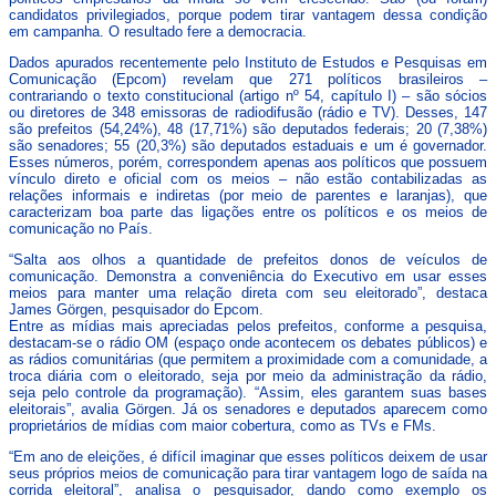
candidatos privilegiados, porque podem tirar vantagem dessa condição
em campanha. O resultado fere a democracia.
Dados apurados recentemente pelo Instituto de Estudos e Pesquisas em
Comunicação (Epcom) revelam que 271 políticos brasileiros –
contrariando o texto constitucional (artigo nº 54, capítulo I) – são sócios
ou diretores de 348 emissoras de radiodifusão (rádio e TV). Desses, 147
são prefeitos (54,24%), 48 (17,71%) são deputados federais; 20 (7,38%)
são senadores; 55 (20,3%) são deputados estaduais e um é governador.
Esses números, porém, correspondem apenas aos políticos que possuem
vínculo direto e oficial com os meios – não estão contabilizadas as
relações informais e indiretas (por meio de parentes e laranjas), que
caracterizam boa parte das ligações entre os políticos e os meios de
comunicação no País.
“Salta aos olhos a quantidade de prefeitos donos de veículos de
comunicação. Demonstra a conveniência do Executivo em usar esses
meios para manter uma relação direta com seu eleitorado”, destaca
James Görgen, pesquisador do Epcom.
Entre as mídias mais apreciadas pelos prefeitos, conforme a pesquisa,
destacam-se o rádio OM (espaço onde acontecem os debates públicos) e
as rádios comunitárias (que permitem a proximidade com a comunidade, a
troca diária com o eleitorado, seja por meio da administração da rádio,
seja pelo controle da programação). “Assim, eles garantem suas bases
eleitorais”, avalia Görgen. Já os senadores e deputados aparecem como
proprietários de mídias com maior cobertura, como as TVs e FMs.
“Em ano de eleições, é difícil imaginar que esses políticos deixem de usar
seus próprios meios de comunicação para tirar vantagem logo de saída na
corrida eleitoral”, analisa o pesquisador, dando como exemplo os