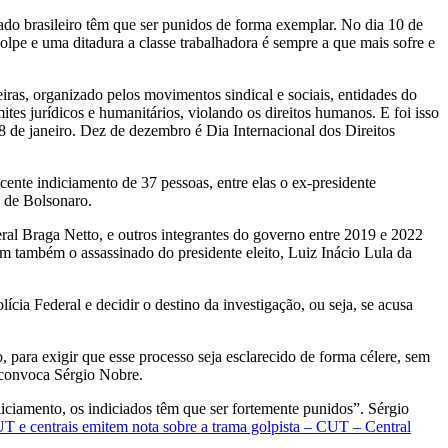
tado brasileiro têm que ser punidos de forma exemplar. No dia 10 de
olpe e uma ditadura a classe trabalhadora é sempre a que mais sofre e
iras, organizado pelos movimentos sindical e sociais, entidades do
ites jurídicos e humanitários, violando os
direitos humanos. E foi isso
 8 de janeiro. Dez de dezembro é Dia Internacional dos Direitos
cente indiciamento de 37 pessoas, entre elas o ex-presidente
os de Bolsonaro.
ral Braga Netto, e outros integrantes do governo entre 2019 e 2022
am também o assassinado do presidente eleito, Luiz Inácio Lula da
ícia Federal e decidir o destino da investigação, ou seja, se acusa
, para exigir que esse processo seja esclarecido de forma célere, sem
, convoca Sérgio Nobre.
iciamento, os indiciados têm que ser fortemente punidos”. Sérgio
T e centrais emitem nota sobre a trama golpista – CUT – Central