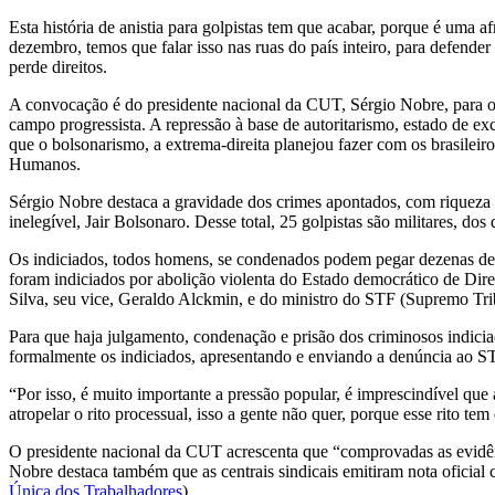
Esta história de anistia para golpistas tem que acabar, porque é uma 
dezembro, temos que falar isso nas ruas do país inteiro, para defende
perde direitos.
A convocação é do presidente nacional da CUT, Sérgio Nobre, para o a
campo progressista. A repressão à base de autoritarismo, estado de exc
que o bolsonarismo, a extrema-direita planejou fazer com os brasileir
Humanos.
Sérgio Nobre destaca a gravidade dos crimes apontados, com riqueza de
inelegível, Jair Bolsonaro. Desse total, 25 golpistas são militares, dos
Os indiciados, todos homens, se condenados podem pegar dezenas de a
foram indiciados por abolição violenta do Estado democrático de Dire
Silva, seu vice, Geraldo Alckmin, e do ministro do STF (Supremo Tr
Para que haja julgamento, condenação e prisão dos criminosos indiciado
formalmente os indiciados, apresentando e enviando a denúncia ao S
“Por isso, é muito importante a pressão popular, é imprescindível que 
atropelar o rito processual, isso a gente não quer, porque esse rito t
O presidente nacional da CUT acrescenta que “comprovadas as evidênci
Nobre destaca também que as centrais sindicais emitiram nota oficial 
Única dos Trabalhadores
)