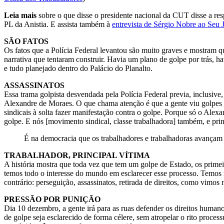
Leia mais
sobre o que disse o presidente nacional da CUT disse a re
PL da Anistia. E assista também à
entrevista de Sérgio Nobre ao Seu
SÃO FATOS
Os fatos que a Polícia Federal levantou são muito graves e mostram q
narrativa que tentaram construir. Havia um plano de golpe por trás, ha
e tudo planejado dentro do Palácio do Planalto.
ASSASSINATOS
Essa trama golpista desvendada pela Polícia Federal previa, inclusive
Alexandre de Moraes. O que chama atenção é que a gente viu golpes o
sindicais à solta fazer manifestação contra o golpe. Porque só o Alex
golpe. E nós [movimento sindical, classe trabalhadora] também, e pri
É na democracia que os trabalhadores e trabalhadoras avançam
TRABALHADOR, PRINCIPAL VÍTIMA
A história mostra que toda vez que tem um golpe de Estado, os primeir
temos todo o interesse do mundo em esclarecer esse processo. Temos 
contrário: perseguição, assassinatos, retirada de direitos, como vimos 
PRESSÃO POR PUNIÇÃO
Dia 10 dezembro, a gente irá para as ruas defender os direitos human
de golpe seja esclarecido de forma célere, sem atropelar o rito proce