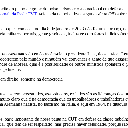
speito do plano de golpe do bolsonarismo e o ato nacional em defesa da
 Jornal, da Rede TVT
, veiculada na noite desta segunda-feira (25) sobre
ue o que aconteceu no dia 8 de janeiro de 2023 não foi uma arruaça, n
via militares por trás, gente graduada, inclusive com fortes indícios (m
, os assassinatos do então recém-eleito presidente Lula, do seu vice, 
correrem pelo mundo e ninguém vai convencer a gente de que assassina
andre de Moraes, qual é a possibilidade de outros ministros apoiarem o 
ncipalmente.
 em direito, somente na democracia
os a serem perseguidos, assassinados, exilados são as lideranças dos mov
muito claro que é na democracia que os trabalhadores e trabalhadoras a
na Alemanha nazista, no fascismo na Itália, e aqui em 1964, na ditadura 
os, parte importante da nossa pauta na CUT em defesa da classe trabalh
ssual, que tem de ser respeitado, mas precisa haver celeridade, porque 