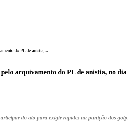
ICA
SINDICATOS
LEGISLAÇÃO
NOTAS OFICIAIS
amento do PL de anistia,...
pelo arquivamento do PL de anistia, no dia
rticipar do ato para exigir rapidez na punição dos golpis