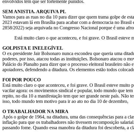
envolvidos têm que ser fortemente punidos.
SEM ANISTIA. ARQUIVA PL
Vamos para as ruas no dia 10 para dizer que quem trama golpe de esta
2023 estavam lá em Brasília para acabar com a democracia no Brasil e
2858/2022) seja arquivada no Congresso Nacional porque é uma afront
Está muito claro o que aconteceu, e foi grave. O Brasil esteve
GOLPISTA E INELEGÍVEL
O ex-presidente Jair Bolsonaro nunca escondeu que queria uma ditadura
poderes, por isso, atacou todas as instituições. Bolsonaro atacou o 
Palácio do Planalto para dizer que o processo eleitoral brasileiro não 
apoiadores, defendendo a ditadura. Os elementos estão todos colocado
FOI POR POUCO
Está muito claro o que aconteceu, e foi grave. O Brasil esteve muito
vacilar agora: os movimentos sindical e popular, todo mundo que tem 
repito, no dia 10 a manifestação tem que ser grande neste país. Não te
isso, todo mundo tem motivo para ir ao ato no dia 10 de dezembro,
O TRABALHADOR NA MIRA
Após o golpe de 1964, na ditadura, uma das consequências para a clas
inflação para que os trabalhadores não tivessem recomposição salari
passando fome. Quando essa manobra da ditadura foi descoberta, a cla