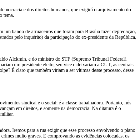
 democracia e dos direitos humanos, que exigirá o arquivamento do
 o tema.
em um bando de arruaceiros que foram para Brasília fazer depredação,
ostrados pelo inquérito) da participação do ex-presidente da República,
Geraldo Alckmin, e do ministro do STF (Supremo Tribunal Federal),
riam um presidente eleito, seu vice e deixariam a CUT, as centrais
golpe? É claro que também viriam a ser vítimas desse processo, desse
imentos sindical e o social; é a classe trabalhadora. Portanto, nós
vançam em direitos, e somente na democracia. Na ditatura é o
militar.
adora. Iremos para a rua exigir que esse processo envolvendo o plano
são crimes muito graves. E comprovando as evidências colocadas, os