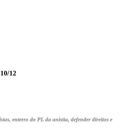
CARTEIRAS DE JORNALISTAS
CONTATO
PEC DO DIPLOMA
 10/12
tas, enterro do PL da anistia, defender direitos e