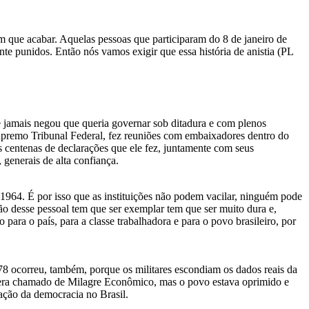
em que acabar. Aquelas pessoas que participaram do 8 de janeiro de
e punidos. Então nós vamos exigir que essa história de anistia (PL
le jamais negou que queria governar sob ditadura e com plenos
 Supremo Tribunal Federal, fez reuniões com embaixadores dentro do
 as centenas de declarações que ele fez, juntamente com seus
generais de alta confiança.
1964. É por isso que as instituições não podem vacilar, ninguém pode
ão desse pessoal tem que ser exemplar tem que ser muito dura e,
para o país, para a classe trabalhadora e para o povo brasileiro, por
978 ocorreu, também, porque os militares escondiam os dados reais da
ue era chamado de Milagre Econômico, mas o povo estava oprimido e
ação da democracia no Brasil.