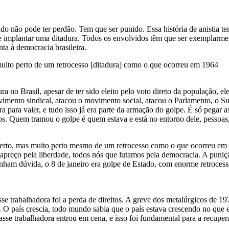
do não pode ter perdão. Tem que ser punido. Essa história de anistia t
 implantar uma ditadura. Todos os envolvidos têm que ser exemplarment
a à democracia brasileira.
 muito perto de um retrocesso [ditadura] como o que ocorreu em 1964
 no Brasil, apesar de ter sido eleito pelo voto direto da população, e
movimento sindical, atacou o movimento social, atacou o Parlamento, o
era para valer, e tudo isso já era parte da armação do golpe. É só pegar
s. Quem tramou o golpe é quem estava e está no entorno dele, pessoas, 
 perto, mas muito perto mesmo de um retrocesso como o que ocorreu em 
apreço pela liberdade, todos nós que lutamos pela democracia. A puniç
nham dúvida, o 8 de janeiro era golpe de Estado, com enorme retrocesso 
se trabalhadora foi a perda de direitos. A greve dos metalúrgicos de 1
al. O país crescia, todo mundo sabia que o país estava crescendo no q
sse trabalhadora entrou em cena, e isso foi fundamental para a recuper