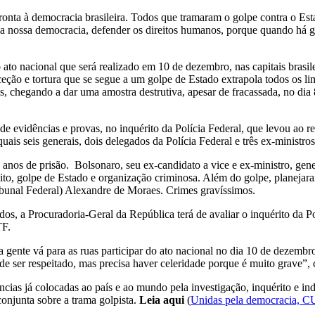
afronta à democracia brasileira. Todos que tramaram o golpe contra o Es
r a nossa democracia, defender os direitos humanos, porque quando há g
to nacional que será realizado em 10 de dezembro, nas capitais brasile
eção e tortura que se segue a um golpe de Estado extrapola todos os lim
os, chegando a dar uma amostra destrutiva, apesar de fracassada, no dia
 evidências e provas, no inquérito da Polícia Federal, que levou ao re
 quais seis generais, dois delegados da Polícia Federal e três ex-ministr
nos de prisão. Bolsonaro, seu ex-candidato a vice e ex-ministro, gene
ito, golpe de Estado e organização criminosa. Além do golpe, planejar
ibunal Federal) Alexandre de Moraes. Crimes gravíssimos.
s, a Procuradoria-Geral da República terá de avaliar o inquérito da Pol
TF.
a gente vá para as ruas participar do ato nacional no dia 10 de dezembro
em de ser respeitado, mas precisa haver celeridade porque é muito grave”
as já colocadas ao país e ao mundo pela investigação, inquérito e ind
conjunta sobre a trama golpista.
Leia aqui
(
Unidas pela democracia, CU