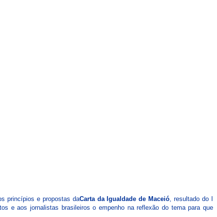
CARTEIRAS DE JORNALISTAS
CONTATO
PEC DO DIPLOMA
s princípios e propostas da
Carta da Igualdade de Maceió
, resultado do I
tos e aos jornalistas brasileiros o empenho na reflexão do tema para que