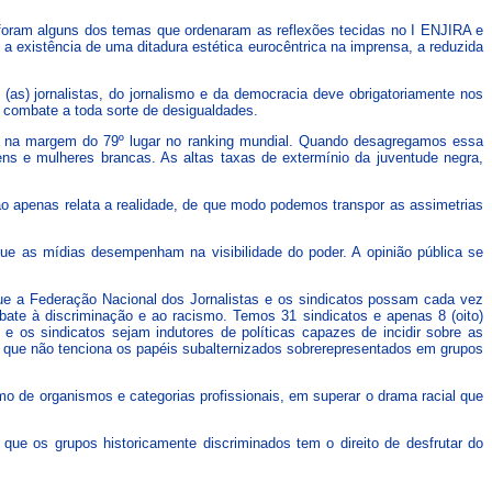
s foram alguns dos temas que ordenaram as reflexões tecidas no I ENJIRA e
 existência de uma ditadura estética eurocêntrica na imprensa, a reduzida
s) jornalistas, do jornalismo e da democracia deve obrigatoriamente nos
e combate a toda sorte de desigualdades.
ca na margem do 79º lugar no ranking mundial. Quando desagregamos essa
s e mulheres brancas. As altas taxas de extermínio da juventude negra,
ão apenas relata a realidade, de que modo podemos transpor as assimetrias
e as mídias desempenham na visibilidade do poder. A opinião pública se
 que a Federação Nacional dos Jornalistas e os sindicatos possam cada vez
bate à discriminação e ao racismo. Temos 31 sindicatos e apenas 8 (oito)
e os sindicatos sejam indutores de políticas capazes de incidir sobre as
 e que não tenciona os papéis subalternizados sobrerepresentados em grupos
omo de organismos e categorias profissionais, em superar o drama racial que
ue os grupos historicamente discriminados tem o direito de desfrutar do