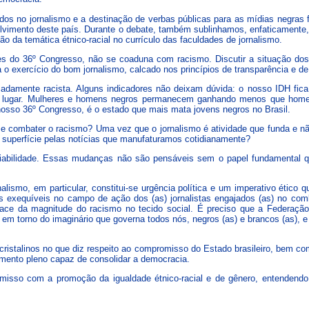
ados no jornalismo e a destinação de verbas públicas para as mídias negra
vimento deste país. Durante o debate, também sublinhamos, enfaticamente, a
o da temática étnico-racial no currículo das faculdades de jornalismo.
 do 36º Congresso, não se coaduna com racismo. Discutir a situação dos (a
ra o exercício do bom jornalismo, calcado nos princípios de transparência e d
adamente racista. Alguns indicadores não deixam dúvida: o nosso IDH fi
38º lugar. Mulheres e homens negros permanecem ganhando menos que homen
osso 36º Congresso, é o estado que mais mata jovens negros no Brasil.
de e combater o racismo? Uma vez que o jornalismo é atividade que funda e n
 à superfície pelas notícias que manufaturamos cotidianamente?
abilidade. Essas mudanças não são pensáveis sem o papel fundamental qu
alismo, em particular, constitui-se urgência política e um imperativo ético
s exequíveis no campo de ação dos (as) jornalistas engajados (as) no com
face da magnitude do racismo no tecido social. É preciso que a Federação 
 em torno do imaginário que governa todos nós, negros (as) e brancos (as),
 cristalinos no que diz respeito ao compromisso do Estado brasileiro, bem c
mento pleno capaz de consolidar a democracia.
sso com a promoção da igualdade étnico-racial e de gênero, entendendo q