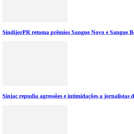
SindijorPR retoma prêmios Sangue Novo e Sangue Bo
Sinjac repudia agressões e intimidações a jornalista