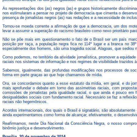
As representações dos (as) negros (as) e grupos historicamente discrimin
nos estimularam a pensar no projeto de democracia que cimenta o desenvol
presença de jornalistas negros (as) nas redações e a necessidade de inclusã
Tornou-se moeda corrente a afirmação de que a democracia, um dos motes
levar a assumir a superação do racismo brasileiro como nexo prioritário pa
Não se põe mais em questionamento o fato de o Brasil ser um país marc
posição por raça, a população negra fica no 114º lugar e a branca no 
especialmente dos homens, são uma tragédia social. Alagoas, que sediou n
Como podemos, no território da atividade jornalística, promover a equida
raciais nos sistemas de informação e nos regimes de visibilidade trazidos
Sabemos, igualmente, das profundas modificações nos processos de soci
forma em parte graças ao que hoje chamamos de mídia.
Ora, se concordamos quanto a esse estatuto da mídia, em geral, e do jorn
mais aprofundar o debate em torno das assimetrias raciais, com proposta
comissões de jornalistas pela igualdade racial, o que ainda é pouco em 
desigualdades sociais com fundamento racial. Necessário se faz a reflexão
raciais não hegemônicos.
Acordos internacionais, dos quais o Brasil é signatário, são absolutamente
ainda experimentamos como forma de alcançar, efetivamente, o desenvolvi
Reafirmamos, neste Dia Nacional da Consciência Negra, o nosso compromi
binômio justiça e desenvolvimento.
Brasília, 20 de novembro de 2014.