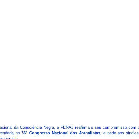
ICA
SINDICATOS
LEGISLAÇÃO
NOTAS OFICIAIS
Nacional da Consciência Negra, a FENAJ reafirma o seu compromisso com o
ferendada no
36º Congresso Nacional dos Jornalistas
, e pede aos sindica
emocracia.