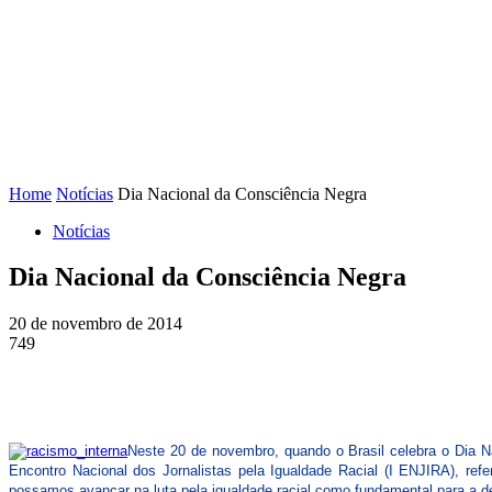
FENAJ
DIRETORIA
COMISSÃO NACIONAL DE ÉT
Home
Notícias
Dia Nacional da Consciência Negra
Notícias
Dia Nacional da Consciência Negra
20 de novembro de 2014
749
Neste 20 de novembro, quando o Brasil celebra o Dia 
Encontro Nacional dos Jornalistas pela Igualdade Racial (I ENJIRA), re
possamos avançar na luta pela igualdade racial como fundamental para a d