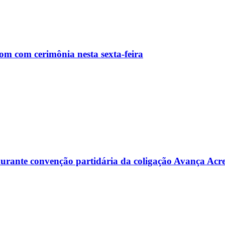
m com cerimônia nesta sexta-feira
s durante convenção partidária da coligação Avança Acr