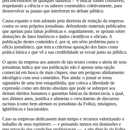
preconceituosos de qualquer natureza – e buscar fontes confiáveis,
respeitando a ciência e os saberes construídos coletivamente, para
desenvolver as pautas que interferem no debate público.
Causa espanto o tom adotado pela diretoria de redação da empresa
contra os seus próprios jornalistas, defendendo materiais publicados
que apelam para falsas polêmicas e, seguidamente, se apoiam sobre
distorções de fatos históricos e dados científicos e oficiais. A
publicação destes conteúdos é, por si, um sério problema para o
ofício jornalístico, que tem a criteriosa apuração dos fatos como
prática básica e que vê a sua credibilidade se esvair junto ao público.
O apoio da empresa aos autores de tais textos contra o alerta de seus
jornalistas indica que sua publicação não é apenas uma opção
comercial em busca de mais cliques, mas um perigoso alinhamento
ideológico com seus conteúdos. Pior ainda: o jornal se torna
signatário de uma tese estapafúrdia, que coloca a liberdade de
expressão como um direito absoluto que pode se sobrepor aos
demais direitos humanos e garantias básicas da democracia, a qual,
nos últimos anos, justifica e alimenta o crescimento de discursos
racistas (como bem alertam os jornalistas da Folha), misóginos,
lgbtfóbicos e fascistoides.
Caso as empresas dedicassem mais tempo e recursos valorizando o
trabalho de seus repórteres — e pensando menos em demissões e
precarização das condições profissionais —, a alta direção da Folha