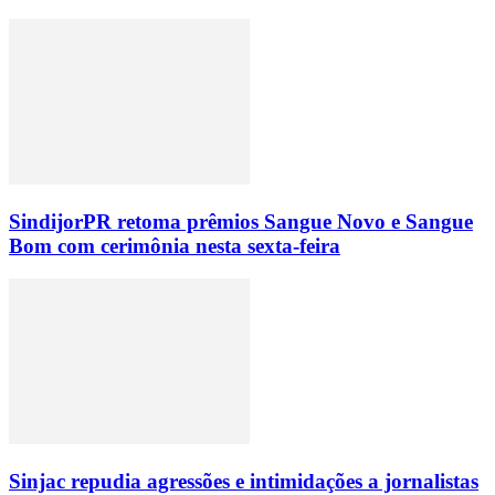
SindijorPR retoma prêmios Sangue Novo e Sangue
Bom com cerimônia nesta sexta-feira
Sinjac repudia agressões e intimidações a jornalistas