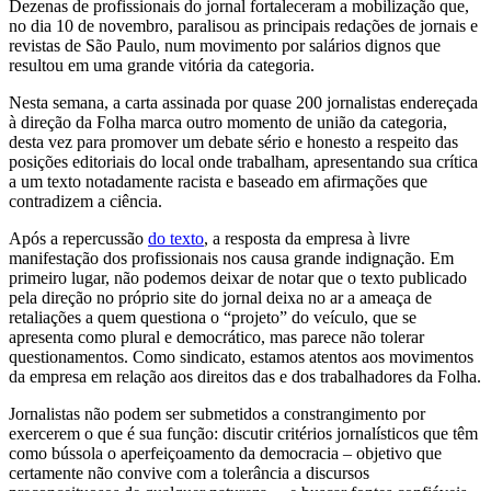
Dezenas de profissionais do jornal fortaleceram a mobilização que,
no dia 10 de novembro, paralisou as principais redações de jornais e
revistas de São Paulo, num movimento por salários dignos que
resultou em uma grande vitória da categoria.
Nesta semana, a carta assinada por quase 200 jornalistas endereçada
à direção da Folha marca outro momento de união da categoria,
desta vez para promover um debate sério e honesto a respeito das
posições editoriais do local onde trabalham, apresentando sua crítica
a um texto notadamente racista e baseado em afirmações que
contradizem a ciência.
Após a repercussão
do texto
, a resposta da empresa à livre
manifestação dos profissionais nos causa grande indignação. Em
primeiro lugar, não podemos deixar de notar que o texto publicado
pela direção no próprio site do jornal deixa no ar a ameaça de
retaliações a quem questiona o “projeto” do veículo, que se
apresenta como plural e democrático, mas parece não tolerar
questionamentos. Como sindicato, estamos atentos aos movimentos
da empresa em relação aos direitos das e dos trabalhadores da Folha.
Jornalistas não podem ser submetidos a constrangimento por
exercerem o que é sua função: discutir critérios jornalísticos que têm
como bússola o aperfeiçoamento da democracia – objetivo que
certamente não convive com a tolerância a discursos