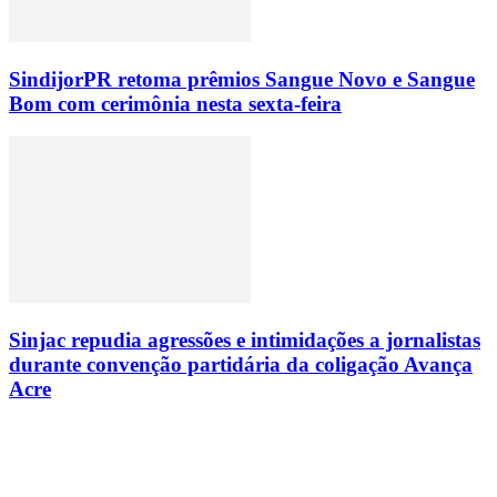
SindijorPR retoma prêmios Sangue Novo e Sangue
Bom com cerimônia nesta sexta-feira
Sinjac repudia agressões e intimidações a jornalistas
durante convenção partidária da coligação Avança
Acre