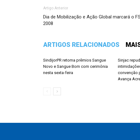
Artigo Anterior
Dia de Mobilização e Ação Global marcará o F
2008
ARTIGOS RELACIONADOS
MAI
SindijorPR retoma prêmios Sangue
Sinjac repu
Novo e Sangue Bom com cerimônia
intimidações
nesta sexta-feira
convenção p
Avança Acr