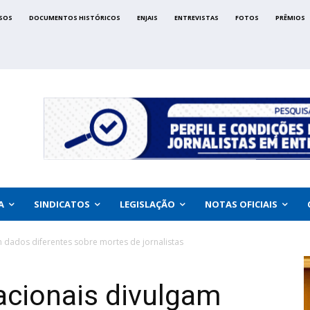
SOS
DOCUMENTOS HISTÓRICOS
ENJAIS
ENTREVISTAS
FOTOS
PRÊMIOS
A
SINDICATOS
LEGISLAÇÃO
NOTAS OFICIAIS
m dados diferentes sobre mortes de jornalistas
acionais divulgam