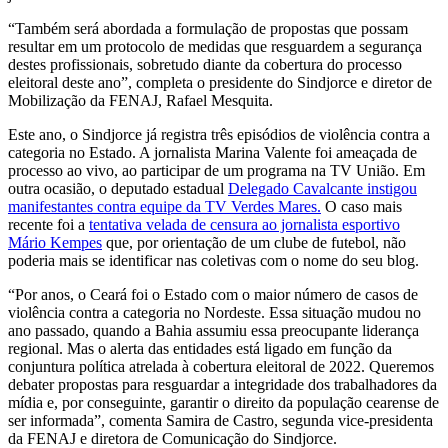
“Também será abordada a formulação de propostas que possam
resultar em um protocolo de medidas que resguardem a segurança
destes profissionais, sobretudo diante da cobertura do processo
eleitoral deste ano”, completa o presidente do Sindjorce e diretor de
Mobilização da FENAJ, Rafael Mesquita.
Este ano, o Sindjorce já registra três episódios de violência contra a
categoria no Estado. A jornalista Marina Valente foi ameaçada de
processo ao vivo, ao participar de um programa na TV União. Em
outra ocasião, o deputado estadual
Delegado Cavalcante instigou
manifestantes contra equipe da TV Verdes Mares.
O caso mais
recente foi a
tentativa velada de censura ao jornalista esportivo
Mário Kempes
que, por orientação de um clube de futebol, não
poderia mais se identificar nas coletivas com o nome do seu blog.
“Por anos, o Ceará foi o Estado com o maior número de casos de
violência contra a categoria no Nordeste. Essa situação mudou no
ano passado, quando a Bahia assumiu essa preocupante liderança
regional. Mas o alerta das entidades está ligado em função da
conjuntura política atrelada à cobertura eleitoral de 2022. Queremos
debater propostas para resguardar a integridade dos trabalhadores da
mídia e, por conseguinte, garantir o direito da população cearense de
ser informada”, comenta Samira de Castro, segunda vice-presidenta
da FENAJ e diretora de Comunicação do Sindjorce.