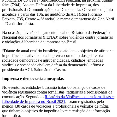
Publicitários do Ceará (SindRadioCE) realizam, na próxima quinta-
feira (7/04), Ato em Defesa da Liberdade de Imprensa, dos
profissionais da Comunicação e da Democracia. O evento conjunto
acontece a partir das 10h, no auditório da ACI (Rua Floriano
Peixoto, 735, Centro – 6º andar), e marca o transcurso do 7 de Abril
– Dia do Jornalista.
Na ocasião, haverá o lançamento local do Relatório da Federação
Nacional dos Jornalistas (FENAJ) sobre violência contra jornalistas
e violações à liberdade de imprensa no Brasil.
“Diante do atual cenário brasileiro, o ato tem o objetivo de afirmar a
importância da atividade da imprensa como um dos pilares da
sociedade democrática e agrupar cidadãs, cidadãos, entidades
sindicais e sociedade civil em defesa da democracia”, afirma o
presidente da ACI, Salomão de Castro.
Imprensa e democracia ameaçadas
No evento, as entidades buscarão tratar do balanço de casos de
violência registrados contra jornalistas, radialistas e profissionais da
comunicação. Segundo o
Relatório da Violência contra Jornalistas e
Liberdade de Imprensa no Brasil 2021
, foram registrados pelo
menos 430 casos de violações a profissionais e veículos de mídia
que tinham o objetivo de impedir a livre circulação da informação
jornalística.