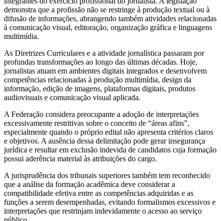
integrantes do exercício profissional do jornalista. A legislação
demonstra que a profissão não se restringe à produção textual ou à
difusão de informações, abrangendo também atividades relacionadas
à comunicação visual, editoração, organização gráfica e linguagens
multimídia.
As Diretrizes Curriculares e a atividade jornalística passaram por
profundas transformações ao longo das últimas décadas. Hoje,
jornalistas atuam em ambientes digitais integrados e desenvolvem
competências relacionadas à produção multimídia, design da
informação, edição de imagens, plataformas digitais, produtos
audiovisuais e comunicação visual aplicada.
A Federação considera preocupante a adoção de interpretações
excessivamente restritivas sobre o conceito de “áreas afins”,
especialmente quando o próprio edital não apresenta critérios claros
e objetivos. A ausência dessa delimitação pode gerar insegurança
jurídica e resultar em exclusão indevida de candidatos cuja formação
possui aderência material às atribuições do cargo.
A jurisprudência dos tribunais superiores também tem reconhecido
que a análise da formação acadêmica deve considerar a
compatibilidade efetiva entre as competências adquiridas e as
funções a serem desempenhadas, evitando formalismos excessivos e
interpretações que restrinjam indevidamente o acesso ao serviço
público.