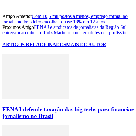
Artigo Anterior
Com 10,5 mil postos a menos, emprego formal no
jornalismo brasileiro encolheu quase 18% em 12 anos
Próximos Artigo
FENAJ e sindicatos de jornalistas da Região Sul
entregam ao ministro Luiz Marinho pauta em defesa da profissão
ARTIGOS RELACIONADOS
MAIS DO AUTOR
FENAJ defende taxação das big techs para financiar
jornalismo no Brasil