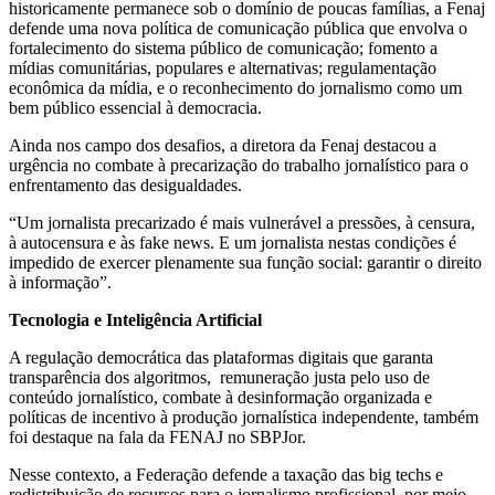
historicamente permanece sob o domínio de poucas famílias, a Fenaj
defende uma nova política de comunicação pública que envolva o
fortalecimento do sistema público de comunicação; fomento a
mídias comunitárias, populares e alternativas; regulamentação
econômica da mídia, e o reconhecimento do jornalismo como um
bem público essencial à democracia.
Ainda nos campo dos desafios, a diretora da Fenaj destacou a
urgência no combate à precarização do trabalho jornalístico para o
enfrentamento das desigualdades.
“Um jornalista precarizado é mais vulnerável a pressões, à censura,
à autocensura e às fake news. E um jornalista nestas condições é
impedido de exercer plenamente sua função social: garantir o direito
à informação”.
Tecnologia e Inteligência Artificial
A regulação democrática das plataformas digitais que garanta
transparência dos algoritmos, remuneração justa pelo uso de
conteúdo jornalístico, combate à desinformação organizada e
políticas de incentivo à produção jornalística independente, também
foi destaque na fala da FENAJ no SBPJor.
Nesse contexto, a Federação defende a taxação das big techs e
redistribuição de recursos para o jornalismo profissional, por meio