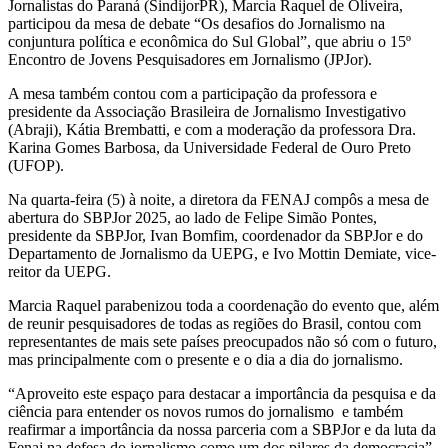
Jornalistas do Paraná (SindijorPR), Marcia Raquel de Oliveira,
participou da mesa de debate “Os desafios do Jornalismo na
conjuntura política e econômica do Sul Global”, que abriu o 15º
Encontro de Jovens Pesquisadores em Jornalismo (JPJor).
A mesa também contou com a participação da professora e
presidente da Associação Brasileira de Jornalismo Investigativo
(Abraji), Kátia Brembatti, e com a moderação da professora Dra.
Karina Gomes Barbosa, da Universidade Federal de Ouro Preto
(UFOP).
Na quarta-feira (5) à noite, a diretora da FENAJ compôs a mesa de
abertura do SBPJor 2025, ao lado de Felipe Simão Pontes,
presidente da SBPJor, Ivan Bomfim, coordenador da SBPJor e do
Departamento de Jornalismo da UEPG, e Ivo Mottin Demiate, vice-
reitor da UEPG.
Marcia Raquel parabenizou toda a coordenação do evento que, além
de reunir pesquisadores de todas as regiões do Brasil, contou com
representantes de mais sete países preocupados não só com o futuro,
mas principalmente com o presente e o dia a dia do jornalismo.
“Aproveito este espaço para destacar a importância da pesquisa e da
ciência para entender os novos rumos do jornalismo e também
reafirmar a importância da nossa parceria com a SBPJor e da luta da
Fenaj na defesa do jornalismo como um dos pilares da democracia”,