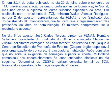
O item 2.1.4 do edital publicado no dia 20 de julho sobre o concurso do
TCU prevê a contratação de quatro profissionais de Comunicação Social,
mas não exige o diploma de curso superior específico da área. Em
audiência com o presidente do TCU, ministro Walton Alencar Rodrigues,
no dia 2 de agosto, representantes da FENAJ e do Sindicato dos
Jornalistas do DF manifestaram que tal item fere a regulamentação das
profissões da área de comunicação. O ministro comprometeu-se a
reestudar o assunto.
No dia 6 de agosto, José Carlos Torves, diretor da FENAJ, Romário
Schettino, presidente do Sindicato do DF e o advogado Claudismar
Zupiroli solicitaram correções no edital também ao reitor da UnB, já que o
Centro de Seleção e de Promoção de Eventos (Cespe), órgão responsável
pela organização do concurso, é vinculado à instituição. Após constatar
que no edital a exigência de formação superior é aberta, Mulholland
comunicou seu encaminhamento às duas entidades sindicais no dia
seguinte. “Determinei ao CESPE realizar consulta formal ao TCU,
levantando a questão da formação específica”, disse.