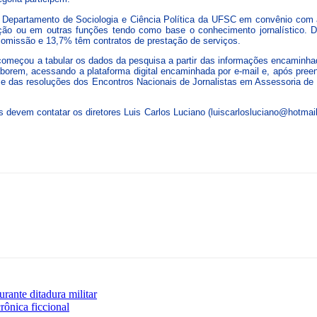
elo Departamento de Sociologia e Ciência Política da UFSC em convênio com
ão ou em outras funções tendo como base o conhecimento jornalístico. 
comissão e 13,7% têm contratos de prestação de serviços.
meçou a tabular os dados da pesquisa a partir das informações encaminhada
olaborem, acessando a plataforma digital encaminhada por e-mail e, após pr
ho e das resoluções dos Encontros Nacionais de Jornalistas em Assessoria de
s devem contatar os diretores Luis Carlos Luciano (luiscarlosluciano@hotm
ante ditadura militar
rônica ficcional