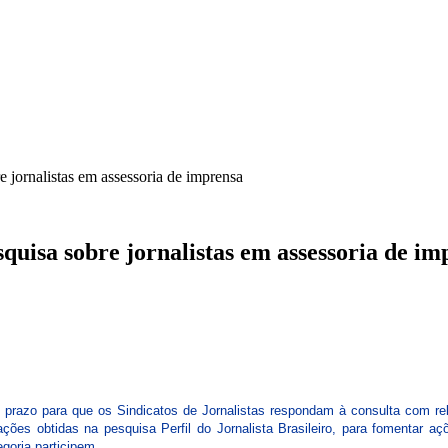
ICA
SINDICATOS
LEGISLAÇÃO
NOTAS OFICIAIS
jornalistas em assessoria de imprensa
uisa sobre jornalistas em assessoria de im
 prazo para que os Sindicatos de Jornalistas respondam à consulta com rel
ões obtidas na pesquisa Perfil do Jornalista Brasileiro, para fomentar aç
goria participem.