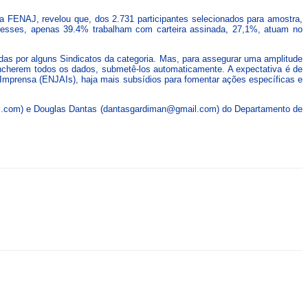
 a FENAJ, revelou que, dos 2.731 participantes selecionados para amostra,
Desses, apenas 39.4% trabalham com carteira assinada, 27,1%, atuam no
s por alguns Sindicatos da categoria. Mas, para assegurar uma amplitude
eencherem todos os dados, submetê-los automaticamente. A expectativa é de
 Imprensa (ENJAIs), haja mais subsídios para fomentar ações específicas e
ail.com) e Douglas Dantas (dantasgardiman@gmail.com) do Departamento de