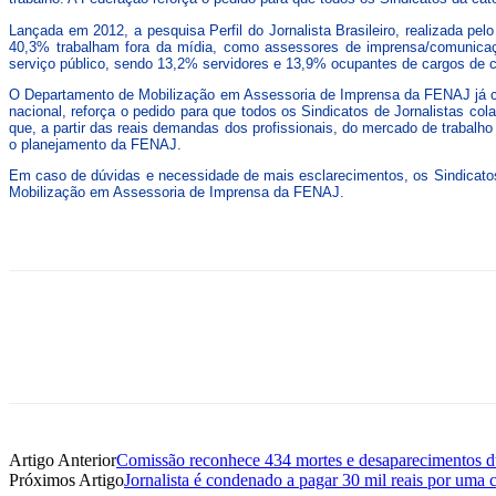
Lançada em 2012, a pesquisa Perfil do Jornalista Brasileiro, realizada p
40,3% trabalham fora da mídia, como assessores de imprensa/comunicaç
serviço público, sendo 13,2% servidores e 13,9% ocupantes de cargos de 
O Departamento de Mobilização em Assessoria de Imprensa da FENAJ já co
nacional, reforça o pedido para que todos os Sindicatos de Jornalistas c
que, a partir das reais demandas dos profissionais, do mercado de trabal
o planejamento da FENAJ.
Em caso de dúvidas e necessidade de mais esclarecimentos, os Sindicato
Mobilização em Assessoria de Imprensa da FENAJ.
Artigo Anterior
Comissão reconhece 434 mortes e desaparecimentos dur
Próximos Artigo
Jornalista é condenado a pagar 30 mil reais por uma c