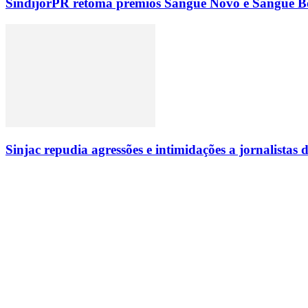
SindijorPR retoma prêmios Sangue Novo e Sangue Bo
Sinjac repudia agressões e intimidações a jornalista