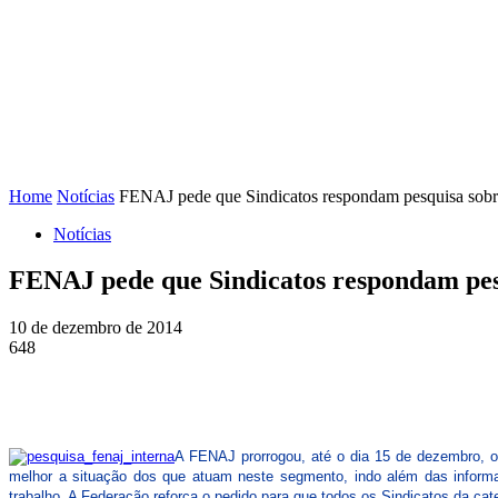
FENAJ
DIRETORIA
COMISSÃO NACIONAL DE ÉT
Home
Notícias
FENAJ pede que Sindicatos respondam pesquisa sobre 
Notícias
FENAJ pede que Sindicatos respondam pesq
10 de dezembro de 2014
648
A FENAJ prorrogou, até o dia 15 de dezembro, o
melhor a situação dos que atuam neste segmento, indo além das informaç
trabalho. A Federação reforça o pedido para que todos os Sindicatos da cate