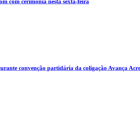
m com cerimônia nesta sexta-feira
s durante convenção partidária da coligação Avança Acr