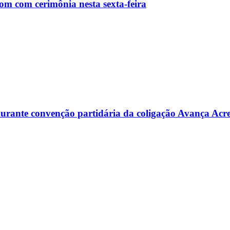
m com cerimônia nesta sexta-feira
s durante convenção partidária da coligação Avança Acr