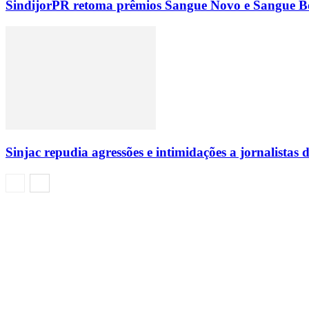
SindijorPR retoma prêmios Sangue Novo e Sangue Bo
Sinjac repudia agressões e intimidações a jornalista