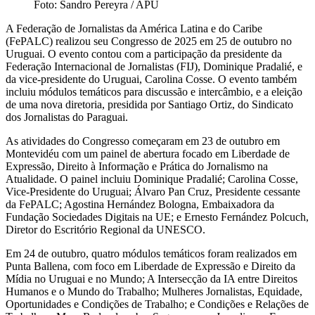
Foto: Sandro Pereyra / APU
A Federação de Jornalistas da América Latina e do Caribe
(FePALC) realizou seu Congresso de 2025 em 25 de outubro no
Uruguai. O evento contou com a participação da presidente da
Federação Internacional de Jornalistas (FIJ), Dominique Pradalié, e
da vice-presidente do Uruguai, Carolina Cosse. O evento também
incluiu módulos temáticos para discussão e intercâmbio, e a eleição
de uma nova diretoria, presidida por Santiago Ortiz, do Sindicato
dos Jornalistas do Paraguai.
As atividades do Congresso começaram em 23 de outubro em
Montevidéu com um painel de abertura focado em Liberdade de
Expressão, Direito à Informação e Prática do Jornalismo na
Atualidade. O painel incluiu Dominique Pradalié; Carolina Cosse,
Vice-Presidente do Uruguai; Álvaro Pan Cruz, Presidente cessante
da FePALC; Agostina Hernández Bologna, Embaixadora da
Fundação Sociedades Digitais na UE; e Ernesto Fernández Polcuch,
Diretor do Escritório Regional da UNESCO.
Em 24 de outubro, quatro módulos temáticos foram realizados em
Punta Ballena, com foco em Liberdade de Expressão e Direito da
Mídia no Uruguai e no Mundo; A Intersecção da IA ​​entre Direitos
Humanos e o Mundo do Trabalho; Mulheres Jornalistas, Equidade,
Oportunidades e Condições de Trabalho; e Condições e Relações de