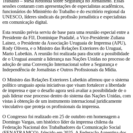
Trabalho – Mesa Redonda sobre Segurança no Jornalismo. Essas
sessões contaram com apresentações de especialistas acadêmicos,
funcionários do Ministério do Trabalho e do escritório regional da
UNESCO, líderes sindicais da profissão jornalística e especialistas
em comunicação digital.
Esta reunião prévia serviu de base para uma reunião especial entre a
Presidente da FIJ, Dominique Pradalié, a Vice-Presidente Zuliana
Lainez, o Presidente da Associação Uruguaia de Imprensa (APU),
Rody Olivera, e o Ministro das Relações Exteriores do Uruguai,
Mario Lubetkin. A reunião foi realizada para discutir a possibilidade
de o Uruguai assumir a liderança nas Nações Unidas no processo de
adoção de uma Convenção Internacional sobre a Segurança e
Independência de Jornalistas e Outros Profissionais da Mídia.
O Ministro das Relações Exteriores Lubetkin afirmou que o sistema
político uruguaio apoia iniciativas que visam fortalecer a liberdade
de imprensa e que o desafio agora será avaliar a possibilidade de o
país liderar esse processo dentro do sistema das Nações Unidas, com
vistas à obtenção de um instrumento internacional juridicamente
vinculativo que proteja os profissionais da imprensa.
O Congresso foi realizado em 25 de outubro em homenagem a
Domingo Vargas, um histórico líder da imprensa chilena da
Federação Nacional dos Trabalhadores da Comunicação Social
(FENATRAMCO), falecido em 2025. A Federação Argentina dos