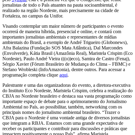
jornalistas de todo o País atuantes na pauta socioambiental, é
realizado na região Nordeste, mais precisamente na cidade de
Fortaleza, no campus da Unifor.
Visando contemplar um maior número de participantes o evento
ocorrerá de maneira híbrida, presencial e online, e contará com
importantes jornalistas ambientais e representantes de mídias
ambientais do Brasil, a exemplo de André Trigueiro (Globonews),
Afra Balazina (Fundação SOS Mata Atlântica), Dal Marcondes
(Envolverde), Kátia Brasil (Amazônia Real), Maristela Crispim (Eco
Nordeste), Paulo André Vieira (((o))eco), Samira de Castro (Fenaj),
Sérgio Xavier (Fórum Brasileiro de Mudança do Clima – FBMC) e
Stefano Wrobleski (InfoAmazonia), dentre outros. Para acessar a
programação completa clique
aqui
.
Palestrante e uma das organizadoras do evento, a diretora-executiva
do Instituto Eco Nordeste, Maristela Crispim, celebra a realização do
CBJA no Nordeste brasileiro e destaca sua vasta programação como
importante espaço de debate para o aprimoramento do Jornalismo
Ambiental no País, ao possibilitar, também, networking com os
principais nomes do jornalismo ambiental brasileiro. “Trazer o
CBJA para o Nordeste é uma vontade antiga de diversos jornalistas
que integram a RBJA. Estamos com uma grande expectativa de
receber os participantes e contribuir para discussões e práticas que
impactem positivamente o nosso País”, afirma Maristela.