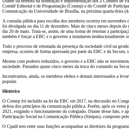
Diante da demora na nomeação e implementação doCs Comitês de Par
Comitê Editorial e de Programação (Comep) e do Comitê de Participaç
Comunicação da Universidade de Brasília, na próxima quarta-feira (4
A consulta pública para escolha dos membros ocorreu em novembro de 2
foi divulgada no dia 11 de dezembro. Mais de cinco meses depois do r
dia 20 de maio. Trata-se, assim, de uma forma de retomar a particip
também é forçar a EBC e o governo a instalarem institucionalmente os
Todo o processo de retomada da presença da sociedade civil na gestã
empresa, ocorreu de forma apressada por parte da EBC e da Secom, se
Mesmo com poderes reduzidos, o governo e a EBC não se movimentaram 
sociedade. Passados quase cinco meses da troca do comando na Secom,
Incentivamos, ainda, os membros eleitos e demais interessados a lev
popular.
Histórico
O Comep foi incluído na lei da EBC em 2017, na discussão no Congre
defesa dos princípios da comunicação pública. Porém, após os vetos pr
2021, exigindo o funcionamento do colegiado. Diante desse fato, e ap
Participação Social na Comunicação Pública (Simpas), composto pel
O Cpadi tem entre suas funções acompanhar as diretrizes da programaçã