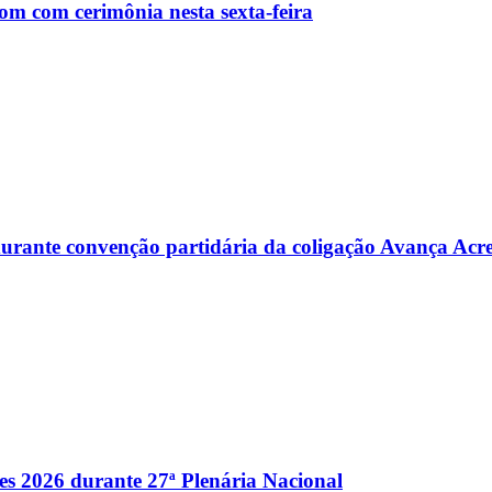
m com cerimônia nesta sexta-feira
s durante convenção partidária da coligação Avança Acr
es 2026 durante 27ª Plenária Nacional