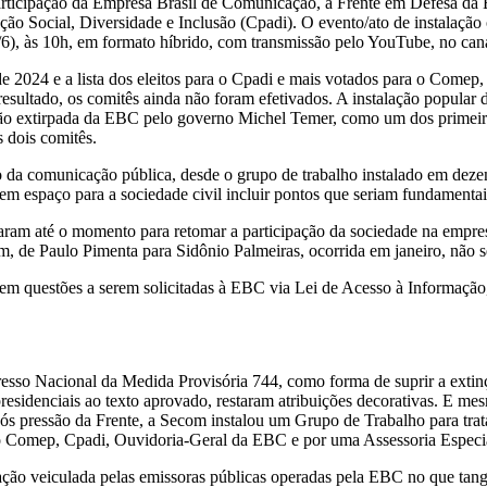
ticipação da Empresa Brasil de Comunicação, a Frente em Defesa da 
ão Social, Diversidade e Inclusão (Cpadi). O evento/ato de instalaçã
/6), às 10h, em formato híbrido, com transmissão pelo YouTube, no cana
024 e a lista dos eleitos para o Cpadi e mais votados para o Comep, q
esultado, os comitês ainda não foram efetivados. A instalação popular 
ação extirpada da EBC pelo governo Michel Temer, como um dos primeiro
 dois comitês.
o da comunicação pública, desde o grupo de trabalho instalado em deze
m espaço para a sociedade civil incluir pontos que seriam fundamentais
até o momento para retomar a participação da sociedade na empresa qu
 de Paulo Pimenta para Sidônio Palmeiras, ocorrida em janeiro, não se 
arem questões a serem solicitadas à EBC via Lei de Acesso à Informaç
sso Nacional da Medida Provisória 744, como forma de suprir a extin
esidenciais ao texto aprovado, restaram atribuições decorativas. E mes
ós pressão da Frente, a Secom instalou um Grupo de Trabalho para trat
o Comep, Cpadi, Ouvidoria-Geral da EBC e por uma Assessoria Especi
o veiculada pelas emissoras públicas operadas pela EBC no que tange à 