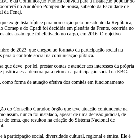
EBC e da Comunicação Pública convida para a instalação popular do
o ocorrerá no Auditório Pompeu de Sousa, subsolo da Faculdade de
l da Fenaj.
ue exige lista tríplice para nomeação pelo presidente da República,
do Comep e do Cpadi foi decidida em plenária da Frente, ocorrida no
s atos assim que foi efetivado no cargo, em 2016. O objetivo
mbro de 2023, que chegou ao formato da participação social na
 para o controle social na comunicação pública.
e deve, por lei, prestar contas e atender aos interesses da própria
justifica essa demora para retomar a participação social na EBC.
ão, como forma de atuação efetiva dos comitês em funcionamento
ção do Conselho Curador, órgão que teve atuação contundente na
mo assim, nunca foi instalado, apesar de uma decisão judicial, de
ar do tema, que resultou na criação do Sistema Nacional de
al.
participação social, diversidade cultural, regional e étnica. Ele é