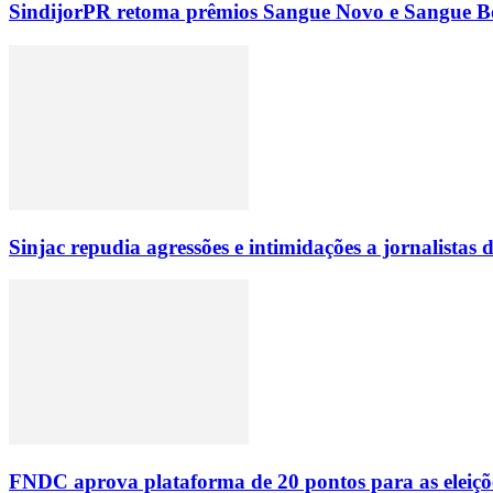
SindijorPR retoma prêmios Sangue Novo e Sangue Bo
Sinjac repudia agressões e intimidações a jornalista
FNDC aprova plataforma de 20 pontos para as eleiçõ