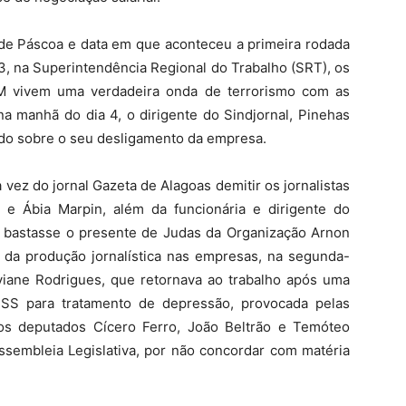
o de Páscoa e data em que aconteceu a primeira rodada
3, na Superintendência Regional do Trabalho (SRT), os
AM vivem uma verdadeira onda de terrorismo com as
 manhã do dia 4, o dirigente do Sindjornal, Pinehas
ado sobre o seu desligamento da empresa.
 vez do jornal Gazeta de Alagoas demitir os jornalistas
ho e Ábia Marpin, além da funcionária e dirigente do
ão bastasse o presente de Judas da Organização Arnon
m da produção jornalística nas empresas, na segunda-
Niviane Rodrigues, que retornava ao trabalho após uma
NSS para tratamento de depressão, provocada pelas
os deputados Cícero Ferro, João Beltrão e Temóteo
Assembleia Legislativa, por não concordar com matéria