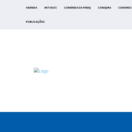
AGENDA
ARTIGOS
COMENDA DA FENAJ
CONAJIRA
CONGRES
PUBLICAÇÕES
FENAJ
DIRETORIA
COMISSÃO NACIONAL DE ÉTI