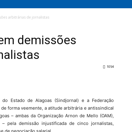
s arbitrárias de jornalistas
em demissões
nalistas
1054
is do Estado de Alagoas (Sindjornal) e a Federação
de forma veemente, a atitude arbitrária e antissindical
goas – ambas da Organização Arnon de Mello (OAM),
 pela demissão injustificada de cinco jornalistas,
se de negociação salarial.