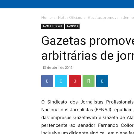
Home
Notas Oficiais
Gazetas promovem demissõe
Notas Oficiais
Notícias
Gazetas promov
arbitrárias de jor
13 de abril de 2012
O Sindicato dos Jornalistas Profissiona
Nacional dos Jornalistas (FENAJ) repudiam, 
das empresas Gazetaweb e Gazeta de Ala
pertencente ao senador Fernando Collor –
inclusive um dirigente sindical, em plena fa