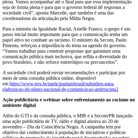
plena. Vamos acompanhar até o final para que essa implementação
seja de forma plena e para que o governo federal dê respostas a
sociedade civil”, aponta Marcelle, que também é uma das
coordenadoras da articulação pela Mídia Negra.
Para a ministra da Igualdade Racial, Anielle Franco, o grupo é um
passo inicial muito importante para que a comunicação tenha um
papel ativo no combate ao racismo. O ministro da Secom, Paulo
Pimenta, reforçou a importância do tema na agenda do governo.
“Vamos trabalhar para construir propostas que garantam uma
comunicação pública mais inclusiva, que reflita a diversidade do
povo brasileiro, e não reforce estereótipos ou preconceitos”.
A sociedade civil poderá enviar recomendações e participar por
meio de uma consulta pública online, disponível
em
https://www.gov.br/participamaisbrasil/subsidios-para-
elaboracao-do-plano-nacional-de-comunicacao-antirracista2
Ação publicitária e webinar sobre enfrentamento ao racismo no
ambiente digital
Além do GTI e da consulta pública, o MIR e a Secom/PR lançarão
uma ação publicitária de TV, rádio e digital alusiva ao 20 de
novembro – Dia da Consciência Negra. A campanha tem por
objetivo dar conhecimento à população de iniciativas e políticas
públicas de promoção da igualdade racial desenvolvidas na esfera