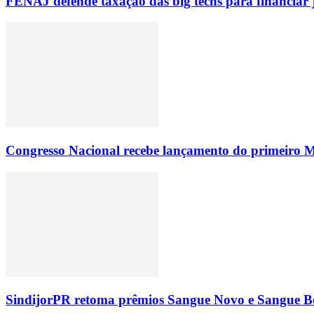
FENAJ defende taxação das big techs para financiar 
Congresso Nacional recebe lançamento do primeiro M
SindijorPR retoma prêmios Sangue Novo e Sangue Bo