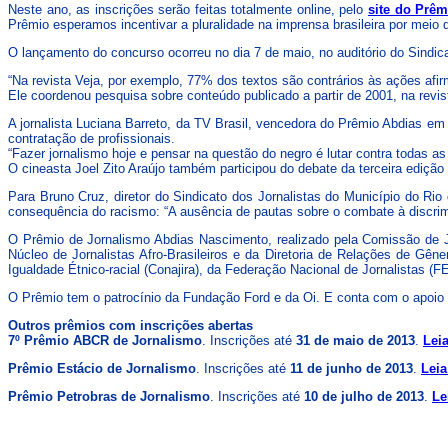
Neste ano, as inscrições serão feitas totalmente online, pelo
site do Prêm
Prêmio esperamos incentivar a pluralidade na imprensa brasileira por meio 
O lançamento do concurso ocorreu no dia 7 de maio, no auditório do Sindica
“Na revista Veja, por exemplo, 77% dos textos são contrários às ações afir
Ele coordenou pesquisa sobre conteúdo publicado a partir de 2001, na revis
A jornalista Luciana Barreto, da TV Brasil, vencedora do Prêmio Abdias em
contratação de profissionais.
“Fazer jornalismo hoje e pensar na questão do negro é lutar contra todas as 
O cineasta Joel Zito Araújo também participou do debate da terceira edição
Para Bruno Cruz, diretor do Sindicato dos Jornalistas do Município do Rio
consequência do racismo: “A ausência de pautas sobre o combate à discrim
O Prêmio de Jornalismo Abdias Nascimento, realizado pela Comissão de Jor
Núcleo de Jornalistas Afro-Brasileiros e da Diretoria de Relações de Gê
Igualdade Étnico-racial (Conajira), da Federação Nacional de Jornalistas (F
O Prêmio tem o patrocínio da Fundação Ford e da Oi. E conta com o apoi
Outros prêmios com inscrições abertas
7º Prêmio ABCR de Jornalismo
. Inscrições até
31 de maio de 2013
.
Lei
Prêmio Estácio de Jornalismo
. Inscrições até
11 de junho de 2013
.
Leia
Prêmio Petrobras de Jornalismo
. Inscrições até
10 de julho de 2013
.
Le