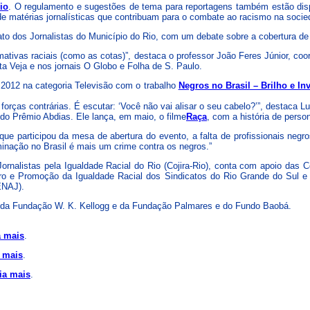
io
. O regulamento e sugestões de tema para reportagens também estão disp
de matérias jornalísticas que contribuam para o combate ao racismo na socie
to dos Jornalistas do Município do Rio, com um debate sobre a cobertura de p
mativas raciais (como as cotas)”, destaca o professor João Feres Júnior, coo
ta Veja e nos jornais O Globo e Folha de S. Paulo.
 2012 na categoria Televisão com o trabalho
Negros no Brasil – Brilho e Inv
forças contrárias. É escutar: ‘Você não vai alisar o seu cabelo?’”, destaca L
 do Prêmio Abdias. Ele lança, em maio, o filme
Raça
, com a história de perso
 que participou da mesa de abertura do evento, a falta de profissionais negr
inação no Brasil é mais um crime contra os negros.”
nalistas pela Igualdade Racial do Rio (Cojira-Rio), conta com apoio das Co
nero e Promoção da Igualdade Racial dos Sindicatos do Rio Grande do Sul e
ENAJ).
o da Fundação W. K. Kellogg e da Fundação Palmares e do Fundo Baobá.
a mais
.
 mais
.
ia mais
.