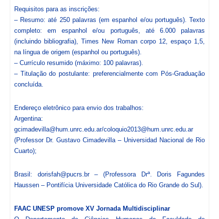
Requisitos para as inscrições:
– Resumo: até 250 palavras (em espanhol e/ou português). Texto
completo: em espanhol e/ou português, até 6.000 palavras
(incluindo bibliografia), Times New Roman corpo 12, espaço 1,5,
na língua de origem (espanhol ou português).
– Currículo resumido (máximo: 100 palavras).
– Titulação do postulante: preferencialmente com Pós-Graduação
concluída.
Endereço eletrônico para envio dos trabalhos:
Argentina:
gcimadevilla@hum.unrc.edu.ar/coloquio2013@hum.unrc.edu.ar
(Professor Dr. Gustavo Cimadevilla – Universidad Nacional de Rio
Cuarto);
Brasil: dorisfah@pucrs.br – (Professora Drª. Doris Fagundes
Haussen – Pontifícia Universidade Católica do Rio Grande do Sul).
FAAC UNESP promove XV Jornada Multidisciplinar