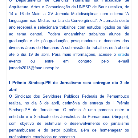
O Departamento de Ciências Humanas da Faculdade de
Arquitetura, Artes e Comunicação da UNESP de Bauru realiza, de
14 a 16 de Maio, a XV Jornada Multidisciplinar, com o tema “A
Linguagem nas Mídias na Era da Convergência”. A Jornada deste
ano receberá e selecionará trabalhos com estudos ligados ou não
ao tema central. Podem encaminhar trabalhos alunos de
graduação e de pós-graduação, pesquisadores e docentes das
diversas áreas de Humanas. A submissão de trabalhos está aberta
até o dia 19 de abril. Para mais informações, acesse o
site
do
evento ou entre em contato pelo e-mail
jornada2013@faac.unesp.br.
I Prêmio Sindsep-PE de Jornalismo será entregue dia 3 de
abril
O Sindicato dos Servidores Públicos Federais de Pernambuco
realiza, no dia 3 de abril, cerimônia de entrega do I Prêmio
Sindsep-PE de Jornalismo. O prêmio é uma parceria entre a
entidade e o Sindicato dos Jornalistas de Pernambuco (Sinjope),
com objetivo de estimular o desenvolvimento do jornalismo
pernambucano e do setor público, além de homenagear os
profissionais envolvidos no processo.