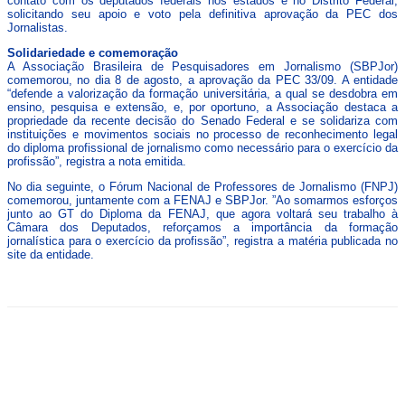
contato com os deputados federais nos estados e no Distrito Federal,
solicitando seu apoio e voto pela definitiva aprovação da PEC dos
Jornalistas.
Solidariedade e comemoração
A Associação Brasileira de Pesquisadores em Jornalismo (SBPJor)
comemorou, no dia 8 de agosto, a aprovação da PEC 33/09. A entidade
“defende a valorização da formação universitária, a qual se desdobra em
ensino, pesquisa e extensão, e, por oportuno, a Associação destaca a
propriedade da recente decisão do Senado Federal e se solidariza com
instituições e movimentos sociais no processo de reconhecimento legal
do diploma profissional de jornalismo como necessário para o exercício da
profissão”, registra a nota emitida.
No dia seguinte, o Fórum Nacional de Professores de Jornalismo (FNPJ)
comemorou, juntamente com a FENAJ e SBPJor. ”Ao somarmos esforços
junto ao GT do Diploma da FENAJ, que agora voltará seu trabalho à
Câmara dos Deputados, reforçamos a importância da formação
jornalística para o exercício da profissão”, registra a matéria publicada no
site da entidade.