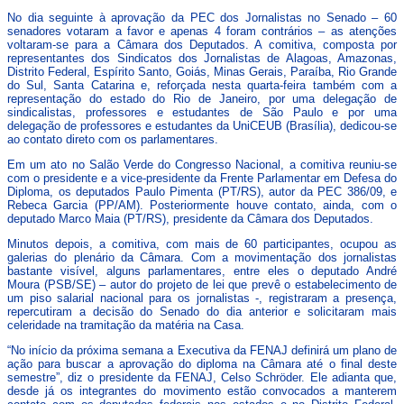
No dia seguinte à aprovação da PEC dos Jornalistas no Senado – 60
senadores votaram a favor e apenas 4 foram contrários – as atenções
voltaram-se para a Câmara dos Deputados. A comitiva, composta por
representantes dos Sindicatos dos Jornalistas de Alagoas, Amazonas,
Distrito Federal, Espírito Santo, Goiás, Minas Gerais, Paraíba, Rio Grande
do Sul, Santa Catarina e, reforçada nesta quarta-feira também com a
representação do estado do Rio de Janeiro, por uma delegação de
sindicalistas, professores e estudantes de São Paulo e por uma
delegação de professores e estudantes da UniCEUB (Brasília), dedicou-se
ao contato direto com os parlamentares.
Em um ato no Salão Verde do Congresso Nacional, a comitiva reuniu-se
com o presidente e a vice-presidente da Frente Parlamentar em Defesa do
Diploma, os deputados Paulo Pimenta (PT/RS), autor da PEC 386/09, e
Rebeca Garcia (PP/AM). Posteriormente houve contato, ainda, com o
deputado Marco Maia (PT/RS), presidente da Câmara dos Deputados.
Minutos depois, a comitiva, com mais de 60 participantes, ocupou as
galerias do plenário da Câmara. Com a movimentação dos jornalistas
bastante visível, alguns parlamentares, entre eles o deputado André
Moura (PSB/SE) – autor do projeto de lei que prevê o estabelecimento de
um piso salarial nacional para os jornalistas -, registraram a presença,
repercutiram a decisão do Senado do dia anterior e solicitaram mais
celeridade na tramitação da matéria na Casa.
“No início da próxima semana a Executiva da FENAJ definirá um plano de
ação para buscar a aprovação do diploma na Câmara até o final deste
semestre”, diz o presidente da FENAJ, Celso Schröder. Ele adianta que,
desde já os integrantes do movimento estão convocados a manterem