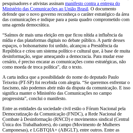
pesquisadores e ativistas assinam
manifesto contra a entrega do
Ministério das Comunicações ao União Brasil
. O documento
defende que o novo governo reconheça o caráter estratégico da área
das comunicações e indique para a pasta quadro comprometido com
uma agenda democrática.
“Saímos de mais uma eleição em que ficou nítida a influência da
mídia e das plataformas digitais no debate público. A partir desses
espaços, o bolsonarismo foi urdido, alcançou a Presidência da
República e criou um sistema político e cultural que, à base de muita
desinformação, segue ameaçando a democracia. Para mudar esse
cenário, é preciso encarar as comunicações como estratégicas, não
como moeda de troca política”, diz o texto.
A carta indica que a possibilidade do nome do deputado Paulo
Teixeira (PT-SP) foi recebida com alegria. “Se queremos enfrentar o
fascismo, não podemos abrir mão da disputa da comunicação. E isso
significa manter o Ministério das Comunicações no campo
progressista”, conclui o manifesto.
Entre as entidades da sociedade civil estão o Fórum Nacional pela
Democratização da Comunicação (FNDC), a Rede Nacional de
Combate à Desinformação (RNCD) e movimentos sindical (Central
Única dos Trabalhadores), do campo (Movimento de Mulheres
Camponesas), e LGBTQIA+ (ABGLT), entre outros. Entre as