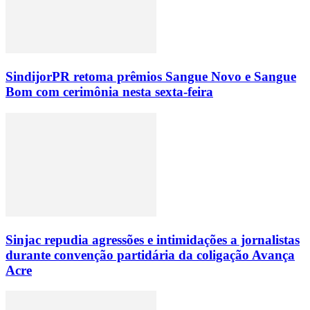
SindijorPR retoma prêmios Sangue Novo e Sangue
Bom com cerimônia nesta sexta-feira
Sinjac repudia agressões e intimidações a jornalistas
durante convenção partidária da coligação Avança
Acre