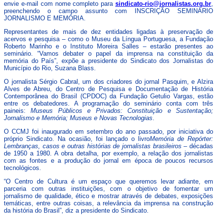
envie e-mail com nome completo para
sindicato-rio@jornalistas.org.br
,
preenchendo o campo assunto com INSCRIÇÃO SEMINÁRIO
JORNALISMO E MEMÓRIA.
Representantes de mais de dez entidades ligadas à preservação de
acervos e pesquisa – como o Museu da Língua Portuguesa, a Fundação
Roberto Marinho e o Instituto Moreira Salles – estarão presentes ao
seminário. “Vamos debater o papel da imprensa na constituição da
memória do País”, expõe a presidente do Sindicato dos Jornalistas do
Município do Rio, Suzana Blass.
O jornalista Sérgio Cabral, um dos criadores do jornal Pasquim, e Alzira
Alves de Abreu, do Centro de Pesquisa e Documentação de História
Contemporânea do Brasil (CPDOC) da Fundação Getulio Vargas, estão
entre os debatedores. A programação do seminário conta com três
paineis:
Museus Públicos e Privados: Constituição e Sustentação;
Jornalismo e Memória; Museus e Novas Tecnologias
.
O CCMJ foi inaugurado em setembro do ano passado, por iniciativa do
próprio Sindicato. Na ocasião, foi lançado o livro
Memória de Repórter:
Lembranças, casos e outras histórias de jornalistas brasileiros
– décadas
de 1950 a 1980. A obra detalha, por exemplo, a relação dos jornalistas
com as fontes e a produção do jornal em época de poucos recursos
tecnológicos.
“O Centro de Cultura é um espaço que queremos levar adiante, em
parceria com outras instituições, com o objetivo de fomentar um
jornalismo de qualidade, ético e mostrar através de debates, exposições
temáticas, entre outras coisas, a relevância da imprensa na construção
da história do Brasil”, diz a presidente do Sindicato.