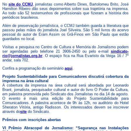
No
site do CCMJ
, jornalistas como Alberto Dines, Bartolomeu Brito, José
Hamilton Ribeiro dão seus depoimentos sobre sua trajetória na imprensa.
Ao todo são 52 testemunhos de profissionais que fizeram a história dos
periódicos brasileiros.
Além de preservação jornalística, o CCMJ também guarda a literatura que
passou pelas mãos do jornalista Joel Silveira. São 5 mil livros do acervo
pessoal do autor de Eram Assim os Grã-Finos em São Paulo que estão
guardados no local.
Visitas e pesquisa no Centro de Cultura e Memória do Jornalismo podem
ser agendadas pelo telefone 21 3906-2450 ou pelo e-mail
sindicato-
rio@jornalistas.org.br
. O espaço fica na Rua Evaristo da Veiga 16 / 7º
andar, sala 702.
Confira a programação do seminário
aqui
.
Projeto Sustentabilidade para Comunicadores discutirá cobertura da
imprensa na área cultural
A cobertura da imprensa na área cultural será abordada por Leonardo
Brant, jornalista, pesquisador cultural e autor do livro O Poder da Cultura,
em palestra promovida pelo Sindicato dos Jornalistas no dia 14 de agosto.
O evento é mais uma edição do Projeto Sustentabilidade para
Comunicadores. A palestra acontece de 9h às 12h, no auditório do Hotel
Sheraton Vitória, antigo Radisson. Os interessados devem se inscrever
através do
site
do Sindicato.
Prêmios com inscrições abertas
VI Prêmio Abracopel de Jornalismo: “Segurança nas Instalações