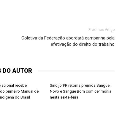
Próximos Artigo
Coletiva da Federação abordará campanha pela
efetivação do direito do trabalho
S DO AUTOR
acional recebe
SindijorPR retoma prêmios Sangue
do primeiro Manual de
Novo e Sangue Bom com cerimônia
Indígena do Brasil
nesta sexta-feira