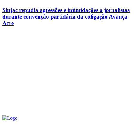
Sinjac repudia agressões e intimidações a jornalistas
durante convenção partidária da coligação Avança
Acre