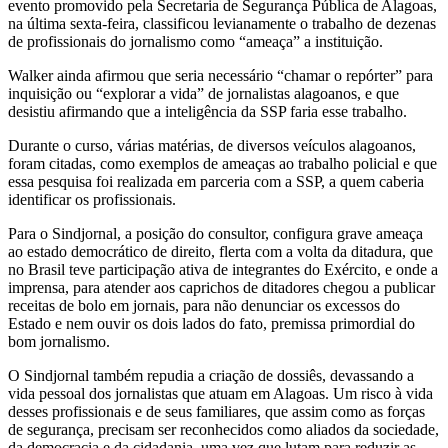
evento promovido pela Secretaria de Segurança Pública de Alagoas,
na última sexta-feira, classificou levianamente o trabalho de dezenas
de profissionais do jornalismo como “ameaça” a instituição.
Walker ainda afirmou que seria necessário “chamar o repórter” para
inquisição ou “explorar a vida” de jornalistas alagoanos, e que
desistiu afirmando que a inteligência da SSP faria esse trabalho.
Durante o curso, várias matérias, de diversos veículos alagoanos,
foram citadas, como exemplos de ameaças ao trabalho policial e que
essa pesquisa foi realizada em parceria com a SSP, a quem caberia
identificar os profissionais.
Para o Sindjornal, a posição do consultor, configura grave ameaça
ao estado democrático de direito, flerta com a volta da ditadura, que
no Brasil teve participação ativa de integrantes do Exército, e onde a
imprensa, para atender aos caprichos de ditadores chegou a publicar
receitas de bolo em jornais, para não denunciar os excessos do
Estado e nem ouvir os dois lados do fato, premissa primordial do
bom jornalismo.
O Sindjornal também repudia a criação de dossiês, devassando a
vida pessoal dos jornalistas que atuam em Alagoas. Um risco à vida
desses profissionais e de seus familiares, que assim como as forças
de segurança, precisam ser reconhecidos como aliados da sociedade,
da democracia e da cidadania, uma vez que lutam para reduzir as