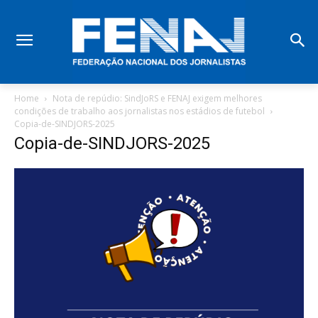
Home
Nota de repúdio: SindJoRS e FENAJ exigem melhores
condições de trabalho aos jornalistas nos estádios de futebol
Copia-de-SINDJORS-2025
Copia-de-SINDJORS-2025