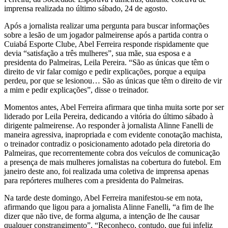
imprensa realizada no último sábado, 24 de agosto.
Após a jornalista realizar uma pergunta para buscar informações
sobre a lesão de um jogador palmeirense após a partida contra o
Cuiabá Esporte Clube, Abel Ferreira responde rispidamente que
devia “satisfação a três mulheres”, sua mãe, sua esposa e a
presidenta do Palmeiras, Leila Pereira. “São as únicas que têm o
direito de vir falar comigo e pedir explicações, porque a equipa
perdeu, por que se lesionou… São as únicas que têm o direito de vir
a mim e pedir explicações”, disse o treinador.
Momentos antes, Abel Ferreira afirmara que tinha muita sorte por ser
liderado por Leila Pereira, dedicando a vitória do último sábado à
dirigente palmeirense. Ao responder à jornalista Alinne Fanelli de
maneira agressiva, inapropriada e com evidente conotação machista,
o treinador contradiz o posicionamento adotado pela diretoria do
Palmeiras, que recorrentemente cobra dos veículos de comunicação
a presença de mais mulheres jornalistas na cobertura do futebol. Em
janeiro deste ano, foi realizada uma coletiva de imprensa apenas
para repórteres mulheres com a presidenta do Palmeiras.
Na tarde deste domingo, Abel Ferreira manifestou-se em nota,
afirmando que ligou para a jornalista Alinne Fanelli, “a fim de lhe
dizer que não tive, de forma alguma, a intenção de lhe causar
qualquer constrangimento”. “Reconheço, contudo, que fui infeliz