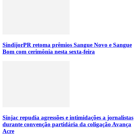
SindijorPR retoma prêmios Sangue Novo e Sangue
Bom com cerimônia nesta sexta-feira
Sinjac repudia agressões e intimidações a jornalistas
durante convenção partidária da coligação Avança
Acre