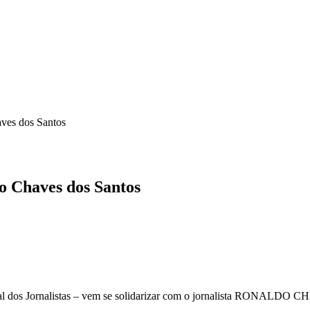
ICA
SINDICATOS
LEGISLAÇÃO
NOTAS OFICIAIS
aves dos Santos
do Chaves dos Santos
onal dos Jornalistas – vem se solidarizar com o jornalista RONALD