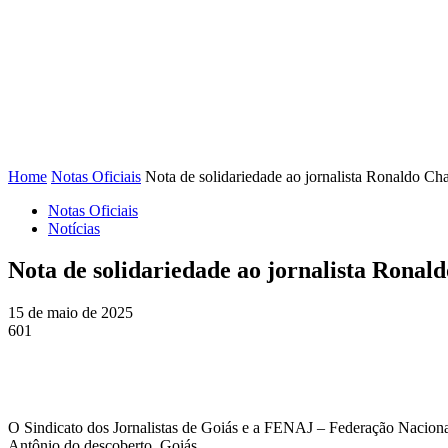
FENAJ
DIRETORIA
COMISSÃO NACIONAL DE ÉT
Home
Notas Oficiais
Nota de solidariedade ao jornalista Ronaldo Ch
Notas Oficiais
Notícias
Nota de solidariedade ao jornalista Ronal
15 de maio de 2025
601
O Sindicato dos Jornalistas de Goiás e a FENAJ – Federação Naci
Antônio do descoberto, Goiás.