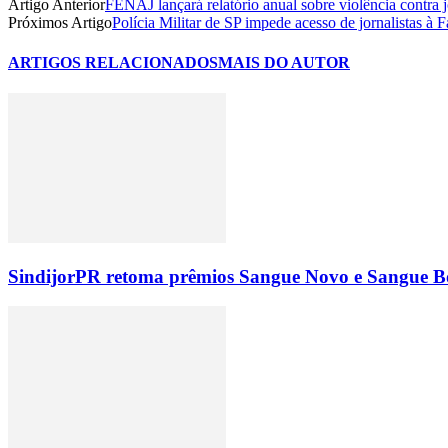
Artigo Anterior
FENAJ lançará relatório anual sobre violência contra
Próximos Artigo
Polícia Militar de SP impede acesso de jornalistas à
ARTIGOS RELACIONADOS
MAIS DO AUTOR
SindijorPR retoma prêmios Sangue Novo e Sangue Bo