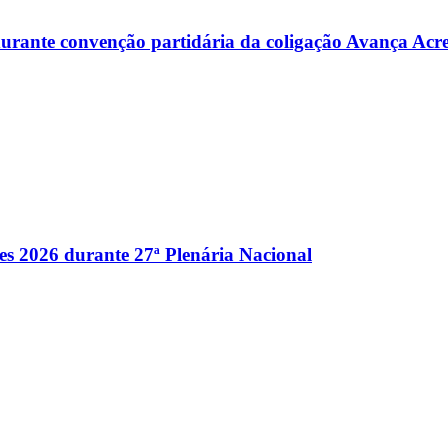
s durante convenção partidária da coligação Avança Acr
es 2026 durante 27ª Plenária Nacional