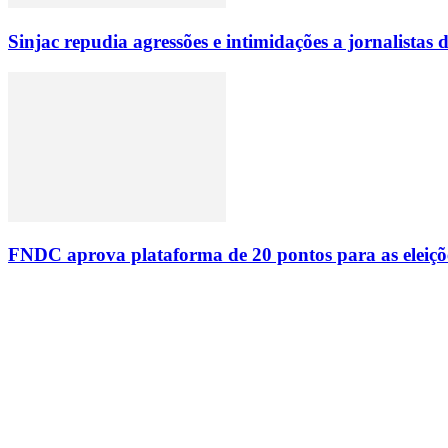
Sinjac repudia agressões e intimidações a jornalista
FNDC aprova plataforma de 20 pontos para as eleiçõ