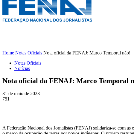
FENAJ
DIRETORIA
COMISSÃO NACIONAL DE ÉT
Home
Notas Oficiais
Nota oficial da FENAJ: Marco Temporal não!
Notas Oficiais
Notícias
Nota oficial da FENAJ: Marco Temporal n
31 de maio de 2023
751
A Federação Nacional dos Jornalistas (FENAJ) solidariza-se com as en
o marco da ocupação de terras por povos indígenas. O projeto restrin