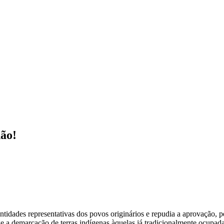
ICA
SINDICATOS
LEGISLAÇÃO
NOTAS OFICIAIS
ão!
tidades representativas dos povos originários e repudia a aprovação, 
ge a demarcação de terras indígenas àquelas já tradicionalmente ocupa