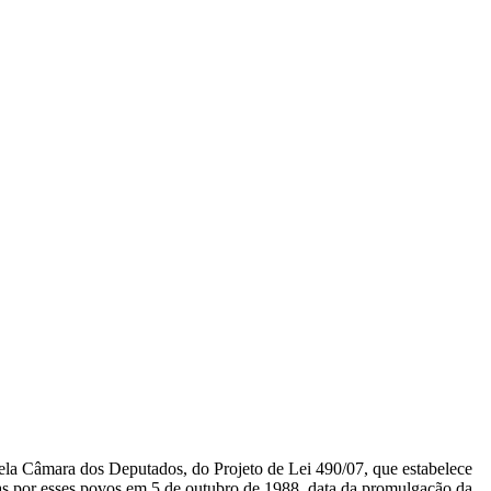
CARTEIRAS DE JORNALISTAS
CONTATO
PEC DO DIPLOMA
pela Câmara dos Deputados, do Projeto de Lei 490/07, que estabelece
das por esses povos em 5 de outubro de 1988, data da promulgação da