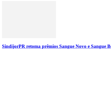
SindijorPR retoma prêmios Sangue Novo e Sangue Bo