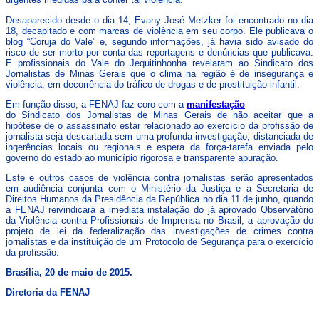
Desaparecido desde o dia 14, Evany José Metzker foi encontrado no dia
18, decapitado e com marcas de violência em seu corpo. Ele publicava o
blog “Coruja do Vale” e, segundo informações, já havia sido avisado do
risco de ser morto por conta das reportagens e denúncias que publicava.
E profissionais do Vale do Jequitinhonha revelaram ao Sindicato dos
Jornalistas de Minas Gerais que o clima na região é de insegurança e
violência, em decorrência do tráfico de drogas e de prostituição infantil.
Em função disso, a FENAJ faz coro com a
manifestação
do Sindicato dos Jornalistas de Minas Gerais de não aceitar que a
hipótese de o assassinato estar relacionado ao exercício da profissão de
jornalista seja descartada sem uma profunda investigação, distanciada de
ingerências locais ou regionais e espera da força-tarefa enviada pelo
governo do estado ao município rigorosa e transparente apuração.
Este e outros casos de violência contra jornalistas serão apresentados
em audiência conjunta com o Ministério da Justiça e a Secretaria de
Direitos Humanos da Presidência da República no dia 11 de junho, quando
a FENAJ reivindicará a imediata instalação do já aprovado Observatório
da Violência contra Profissionais de Imprensa no Brasil, a aprovação do
projeto de lei da federalização das investigações de crimes contra
jornalistas e da instituição de um Protocolo de Segurança para o exercício
da profissão.
Brasília, 20 de maio de 2015.
Diretoria da FENAJ