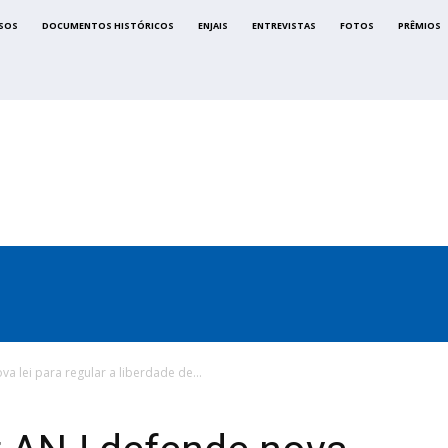
SOS
DOCUMENTOS HISTÓRICOS
ENJAIS
ENTREVISTAS
FOTOS
PRÊMIOS
CA
SINDICATOS
LEGISLAÇÃO
NOTAS OFICIAIS
a lei para regular a liberdade de...