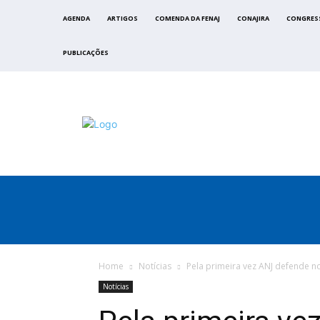
AGENDA
ARTIGOS
COMENDA DA FENAJ
CONAJIRA
CONGRES
PUBLICAÇÕES
FENAJ
DIRETORIA
COMISSÃO NACIONAL DE ÉTI
Home
Notícias
Pela primeira vez ANJ defende nov
Notícias