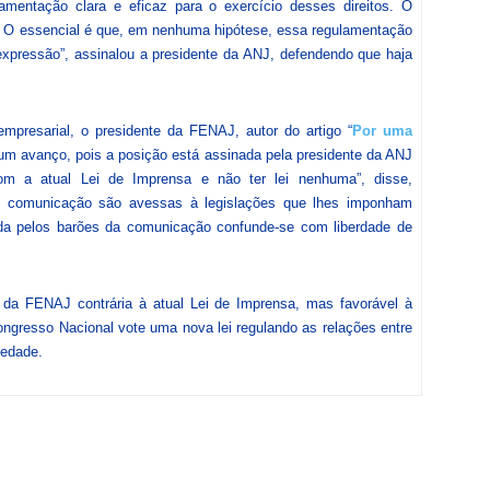
amentação clara e eficaz para o exercício desses direitos. O
e. O essencial é que, em nenhuma hipótese, essa regulamentação
expressão”, assinalou a presidente da ANJ, defendendo que haja
presarial, o presidente da FENAJ, autor do artigo “
Por uma
 um avanço, pois a posição está assinada pela presidente da ANJ
m a atual Lei de Imprensa e não ter lei nenhuma”, disse,
e comunicação são avessas à legislações que lhes imponham
dida pelos barões da comunicação confunde-se com liberdade de
o da FENAJ contrária à atual Lei de Imprensa, mas favorável à
ngresso Nacional vote uma nova lei regulando as relações entre
iedade.