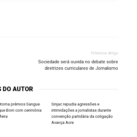
Próximos Artigo
Sociedade será ouvida no debate sobre
diretrizes curriculares de Jornalismo
S DO AUTOR
retoma prêmios Sangue
Sinjac repudia agressões e
gue Bom com cerimônia
intimidações a jornalistas durante
feira
convenção partidária da coligação
Avança Acre