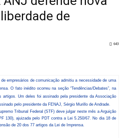
z ANJ defende nova
a liberdade de
643
de de empresários de comunicação admitiu a necessidade de uma
rensa. O fato inédito ocorreu na seção “Tendências/Debates”, na
s artigos. Um deles foi assinado pela presidente da Associação
assinado pelo presidente da FENAJ, Sérgio Murillo de Andrade.
premo Tribunal Federal (STF) deve julgar neste mês a Arguição
 130), ajuizada pelo PDT contra a Lei 5.250/67. No dia 18 de
pensão de 20 dos 77 artigos da Lei de Imprensa.